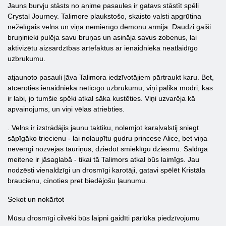
Jauns burvju stāsts no anime pasaules ir gatavs stāstīt spēli
Crystal Journey. Talimore plaukstošo, skaisto valsti apgrūtina
nežēlīgais velns un viņa nemierīgo dēmonu armija. Daudzi gaiši
bruņinieki pulēja savu bruņas un asināja savus zobenus, lai
aktivizētu aizsardzības artefaktus ar ienaidnieka neatlaidīgo
uzbrukumu.
atjaunoto pasauli ļāva Talimora iedzīvotājiem pārtraukt karu. Bet,
atceroties ienaidnieka neticīgo uzbrukumu, viņi palika modri, kas
ir labi, jo tumšie spēki atkal sāka kustēties. Viņi uzvarēja kā
apvainojums, un viņi vēlas atriebties.
. Velns ir izstrādājis jaunu taktiku, nolemjot karaļvalstij sniegt
sāpīgāko triecienu - lai nolaupītu gudru princese Alice, bet viņa
nevērīgi nozvejas tauriņus, dziedot smieklīgu dziesmu. Saldīga
meitene ir jāsaglabā - tikai tā Talimors atkal būs laimīgs. Jau
nodzēsti vienaldzīgi un drosmīgi karotāji, gatavi spēlēt Kristāla
braucienu, cīnoties pret biedējošu ļaunumu.
Sekot un nokārtot
Mūsu drosmīgi cilvēki būs laipni gaidīti pārlūka piedzīvojumu