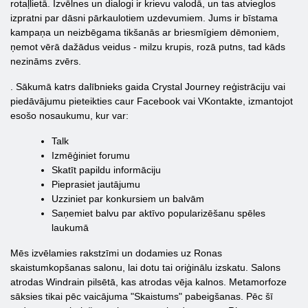
rotaļlietā. Izvēlnes un dialogi ir krievu valodā, un tas atvieglos
izpratni par dāsni pārkaulotiem uzdevumiem. Jums ir bīstama
kampaņa un neizbēgama tikšanās ar briesmīgiem dēmoniem,
ņemot vērā dažādus veidus - milzu krupis, rozā putns, tad kāds
nezināms zvērs.
. Sākumā katrs dalībnieks gaida Crystal Journey reģistrāciju vai
piedāvājumu pieteikties caur Facebook vai VKontakte, izmantojot
esošo nosaukumu, kur var:
Talk
Izmēģiniet forumu
Skatīt papildu informāciju
Pieprasiet jautājumu
Uzziniet par konkursiem un balvām
Saņemiet balvu par aktīvo popularizēšanu spēles
laukumā
Mēs izvēlamies rakstzīmi un dodamies uz Ronas
skaistumkopšanas salonu, lai dotu tai oriģinālu izskatu. Salons
atrodas Windrain pilsētā, kas atrodas vēja kalnos. Metamorfoze
sāksies tikai pēc vaicājuma "Skaistums" pabeigšanas. Pēc šī