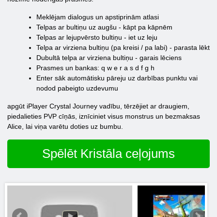
Meklējam dialogus un apstiprinām atlasi
Telpas ar bultiņu uz augšu - kāpt pa kāpnēm
Telpas ar lejupvērsto bultiņu - iet uz leju
Telpa ar virziena bultiņu (pa kreisi / pa labi) - parasta lēkt
Dubultā telpa ar virziena bultiņu - garais lēciens
Prasmes un bankas: q w e r a s d f g h
Enter sāk automātisku pāreju uz darbības punktu vai
nodod pabeigto uzdevumu
apgūt iPlayer Crystal Journey vadību, tērzējiet ar draugiem,
piedalieties PVP cīņās, iznīciniet visus monstrus un bezmaksas
Alice, lai viņa varētu doties uz bumbu.
Spēlēt Kristāla ceļojums