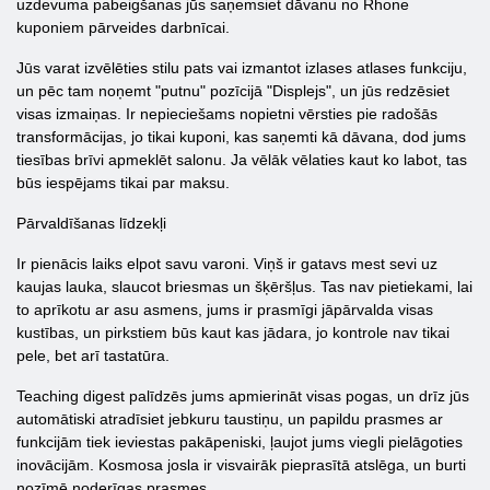
uzdevuma pabeigšanas jūs saņemsiet dāvanu no Rhone
kuponiem pārveides darbnīcai.
Jūs varat izvēlēties stilu pats vai izmantot izlases atlases funkciju,
un pēc tam noņemt "putnu" pozīcijā "Displejs", un jūs redzēsiet
visas izmaiņas. Ir nepieciešams nopietni vērsties pie radošās
transformācijas, jo tikai kuponi, kas saņemti kā dāvana, dod jums
tiesības brīvi apmeklēt salonu. Ja vēlāk vēlaties kaut ko labot, tas
būs iespējams tikai par maksu.
Pārvaldīšanas līdzekļi
Ir pienācis laiks elpot savu varoni. Viņš ir gatavs mest sevi uz
kaujas lauka, slaucot briesmas un šķēršļus. Tas nav pietiekami, lai
to aprīkotu ar asu asmens, jums ir prasmīgi jāpārvalda visas
kustības, un pirkstiem būs kaut kas jādara, jo kontrole nav tikai
pele, bet arī tastatūra.
Teaching digest palīdzēs jums apmierināt visas pogas, un drīz jūs
automātiski atradīsiet jebkuru taustiņu, un papildu prasmes ar
funkcijām tiek ieviestas pakāpeniski, ļaujot jums viegli pielāgoties
inovācijām. Kosmosa josla ir visvairāk pieprasītā atslēga, un burti
nozīmē noderīgas prasmes.