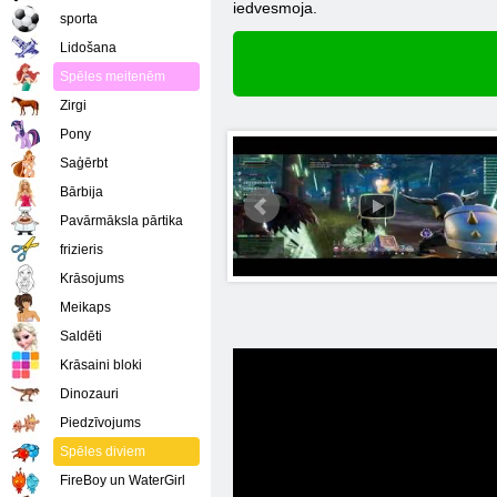
iedvesmoja.
sporta
Lidošana
Spēles meitenēm
Zirgi
Pony
Saģērbt
Bārbija
Pavārmāksla pārtika
frizieris
Krāsojums
Meikaps
Saldēti
Krāsaini bloki
Dinozauri
Piedzīvojums
Spēles diviem
FireBoy un WaterGirl