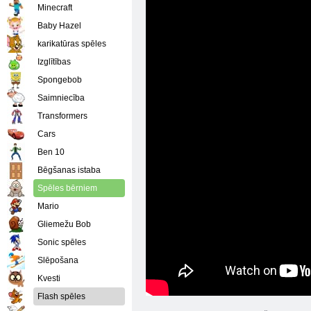
Minecraft
Baby Hazel
karikatūras spēles
Izglītības
Spongebob
Saimniecība
Transformers
Cars
Ben 10
Bēgšanas istaba
Spēles bērniem
Mario
Gliemežu Bob
Sonic spēles
Slēpošana
Kvesti
Flash spēles