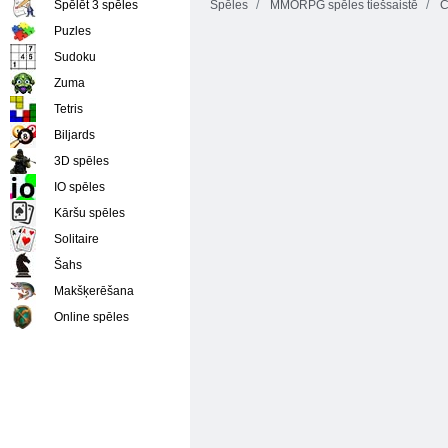
Spēles
MMORPG spēles tiešsaistē
C
Spēlēt 3 spēles
Puzles
Sudoku
Zuma
Tetris
Biljards
3D spēles
IO spēles
Kāršu spēles
Solitaire
Šahs
Makšķerēšana
Online spēles