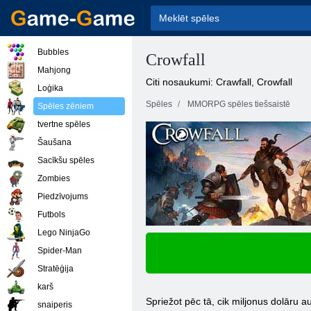
Bubbles
Crowfall
Mahjong
Citi nosaukumi: Crawfall, Crowfall
Loģika
Spēles
MMORPG spēles tiešsaistē
Spēles zēniem
tvertne spēles
Šaušana
Sacīkšu spēles
Zombies
Piedzīvojums
Futbols
Lego NinjaGo
Spider-Man
Stratēģija
karš
Spriežot pēc tā, cik miljonus dolāru 
snaiperis