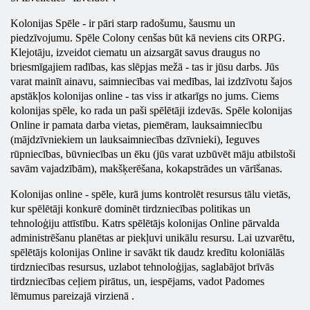
Kolonijas
Spēle - ir pāri starp radošumu, šausmu un
piedzīvojumu. Spēle Colony cenšas būt kā neviens cits ORPG.
Klejotāju, izveidot ciematu un aizsargāt savus draugus no
briesmīgajiem radības, kas slēpjas mežā - tas ir jūsu darbs. Jūs
varat mainīt ainavu, saimniecības vai medības, lai izdzīvotu šajos
apstākļos
kolonijas
online - tas viss ir atkarīgs no jums. Ciems
kolonijas
spēle, ko rada un paši spēlētāji izdevās. Spēle
kolonijas
Online
ir pamata darba vietas, piemēram, lauksaimniecību
(mājdzīvniekiem un lauksaimniecības dzīvnieki), Ieguves
rūpniecības, būvniecības un ēku (jūs varat uzbūvēt māju atbilstoši
savām vajadzībām), makšķerēšana, kokapstrādes un vārīšanas.
Kolonijas
online - spēle, kurā jums kontrolēt resursus tālu vietās,
kur spēlētāji konkurē dominēt tirdzniecības politikas un
tehnoloģiju attīstību. Katrs spēlētājs
kolonijas
Online
pārvalda
administrēšanu planētas ar piekļuvi unikālu resursu. Lai uzvarētu,
spēlētājs
kolonijas
Online ir savākt tik daudz kredītu koloniālās
tirdzniecības resursus, uzlabot tehnoloģijas, saglabājot brīvās
tirdzniecības ceļiem pirātus, un, iespējams, vadot Padomes
lēmumus pareizajā virzienā .