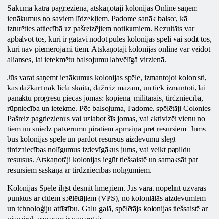
Sākumā katra pagrieziena, atskaņotāji
kolonijas
Online
saņem
ienākumus no saviem līdzekļiem. Padome sanāk balsot, kā
izturēties attiecībā uz pašreizējiem notikumiem. Rezultāts var
apbalvot tos, kuri ir gatavi nodot pūles
kolonijas
spēli vai sodīt tos,
kuri nav piemērojami tiem. Atskaņotāji
kolonijas
online var veidot
alianses, lai ietekmētu balsojumu labvēlīgā virzienā.
Jūs varat saņemt ienākumus
kolonijas
spēle, izmantojot kolonisti,
kas dažkārt nāk lielā skaitā, dažreiz mazām, un tiek izmantoti, lai
panāktu progresu piecās jomās: kopiena, militārais, tirdzniecība,
rūpniecība un ietekme. Pēc balsojuma, Padome, spēlētāji
Colonies
Pašreiz pagriezienus vai uzlabot šīs jomas, vai aktivizēt vienu no
tiem un sniedz patvērumu pirātiem apmaiņā pret resursiem. Jums
būs
kolonijas
spēlē un pārdot resursus aizdevumu slēgt
tirdzniecības nolīgumus izdevīgākus jums, vai veikt papildu
resursus. Atskaņotāji
kolonijas
iegūt tiešsaistē un samaksāt par
resursiem saskaņā ar tirdzniecības nolīgumiem.
Kolonijas
Spēle ilgst desmit līmeņiem. Jūs varat nopelnīt uzvaras
punktus ar citiem spēlētājiem (VPS), no koloniālās aizdevumiem
un tehnoloģiju attīstību. Galu galā, spēlētājs
kolonijas
tiešsaistē ar
visvairāk uzvarām ir uzvarētājs.