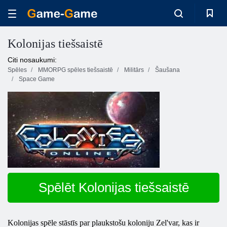
Kolonijas tiešsaistē
Citi nosaukumi:
Spēles
MMORPG spēles tiešsaistē
Militārs
Šaušana
Space Game
Spēlēt Kolonijas tiešsaistē
Kolonijas
spēle stāstīs par plaukstošu koloniju Zel'var, kas ir