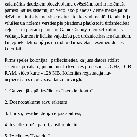
galamērķis daudziem piedzīvojumu dvēselēm, kuri ir nolēmuši
pamest Saules sistēmu, un veco labo planētas Zeme meklē jaunu
dzīvi un laimi - bet ne visiem atrast to, ko viņi meklē. Daudzi bija
vīlušies un nolēma vērsties pie pirātismu plaukstošu tirdzniecības
ceļus starp piecām planētām Game Colony, diemžēl kolonijas
vadītāji, kuriem ir lielāka vajadzība pēc tirdzniecības ienākumiem,
lai iepriekš tehnoloģijas un radītu darbavietas nesen ieradušies
kolonisti.
Pirms spēles
kolonijas
, pārliecinieties, ka jūsu dators atbilst
sistēmas prasībām, piemēram: frekvences procesors - 2GHz, 1GB
RAM, video karte - 128 MB.
Kolonijas
reģistrācija nav
nepieciešams daudz sava laika un viegli:
1. Galvenajā lapā, izvēlieties "Izveidot kontu"
2. Dot nosaukumu savu raksturu,
3. Lūdzu, ievadiet derīgu e-pasta adresi;
4. Ievadiet drošu paroli, apstipriniet to,
5. Izvēlieties "Izveidot".