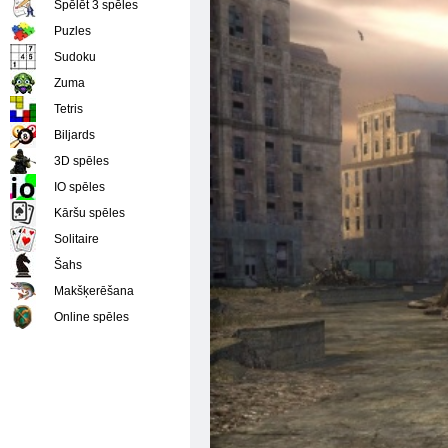
Spēlēt 3 spēles
Puzles
Sudoku
Zuma
Tetris
Biljards
3D spēles
IO spēles
Kāršu spēles
Solitaire
Šahs
Makšķerēšana
Online spēles