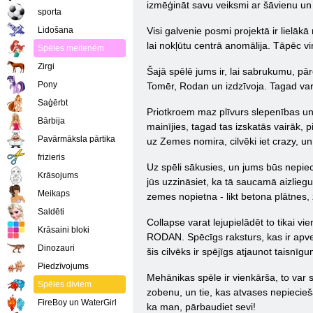
izmēģināt savu veiksmi ar šāvienu un pl
sporta
Lidošana
Visi galvenie posmi projektā ir lielāk
lai nokļūtu centrā anomālija. Tāpēc vi
Spēles meitenēm
Zirgi
Šajā spēlē jums ir, lai sabrukumu, p
Pony
Tomēr, Rodan un izdzīvoja. Tagad varo
Saģērbt
Priotkroem maz plīvurs slepenības un
Bārbija
mainījies, tagad tas izskatās vairāk,
Pavārmāksla pārtika
uz Zemes nomira, cilvēki iet crazy, u
frizieris
Uz spēli sākusies, un jums būs nepiec
Krāsojums
jūs uzzināsiet, ka tā saucamā aizliegu
Meikaps
zemes nopietna - likt betona plātnes,
Saldēti
Collapse varat lejupielādēt to tikai v
Krāsaini bloki
RODAN. Spēcīgs raksturs, kas ir apvel
Dinozauri
šis cilvēks ir spējīgs atjaunot taisnīgu
Piedzīvojums
Mehānikas spēle ir vienkārša, to var 
Spēles diviem
zobenu, un tie, kas atvases nepiecieš
FireBoy un WaterGirl
ka man, pārbaudiet sevi!