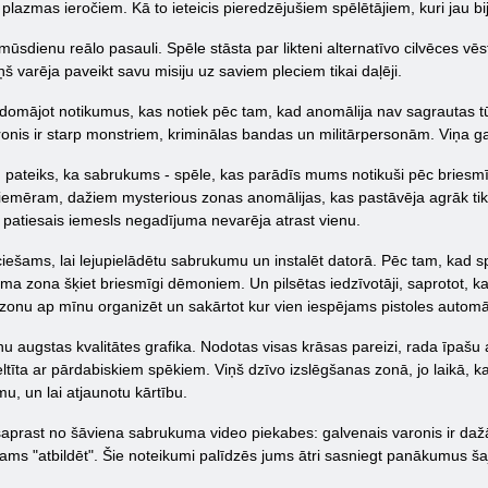
azmas ieročiem. Kā to ieteicis pieredzējušiem spēlētājiem, kuri jau bija 
ā mūsdienu reālo pasauli. Spēle stāsta par likteni alternatīvo cilvēces 
ņš varēja paveikt savu misiju uz saviem pleciem tikai daļēji.
ārdomājot notikumus, kas notiek pēc tam, kad anomālija nav sagrautas 
nis ir starp monstriem, kriminālas bandas un militārpersonām. Viņa gal
 pateiks, ka sabrukums - spēle, kas parādīs mums notikuši pēc briesmīg
 piemēram, dažiem mysterious zonas anomālijas, kas pastāvēja agrāk tika
n patiesais iemesls negadījuma nevarēja atrast vienu.
iešams, lai lejupielādētu sabrukumu un instalēt datorā. Pēc tam, kad sp
ma zona šķiet briesmīgi dēmoniem. Un pilsētas iedzīvotāji, saprotot, ka, 
 zonu ap mīnu organizēt un sakārtot kur vien iespējams pistoles automāt
ienu augstas kvalitātes grafika. Nodotas visas krāsas pareizi, rada īpa
tīta ar pārdabiskiem spēkiem. Viņš dzīvo izslēgšanas zonā, jo laikā, k
mu, un lai atjaunotu kārtību.
saprast no šāviena sabrukuma video piekabes: galvenais varonis ir dažād
ams "atbildēt". Šie noteikumi palīdzēs jums ātri sasniegt panākumus šajā