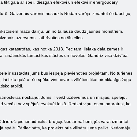
tikt galā ar spēli, diezgan efektīvi un efektīvi ir energoudary.
vēsturē. Galvenais varonis nosaukts Rodan varēja izmantot šo taustiņu,
tūkstošiem mazu daļiņu, un no tā lauza daudz jaunas monstriem.
venais uzdevums - atbrīvoties no šīs elles.
ās katastrofas, kas notika 2013. Pēc tam, lielākā daļa zemes ir
i zinātniskās fantastikas stāstus un noveles. Gandrīz visa dzīvība
ēle ir uzstādīts jums būs iespēja pievienoties projektam. No turienes
lai tiktu galā ar šo spēku viņi nevar izvēlēties tikai pirmklasīgs žogu
isko atbildi.
šu atmosfēras noskaņu. Jums ir veikt uzdevumus un misijas, spēlējot
ad vecāki nav spējuši evakuēt laikā. Redzot viņu, esmu sapratusi, ka
i ieroči pie ienaidnieks, bruņojušies ar nažiem, jūs varat izmantot
 spēlē. Pārliecināts, ka projekts būs vilinātu jums palikt. Nedomāju,