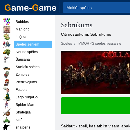
Bubbles
Sabrukums
Mahjong
Citi nosaukumi: Sabrukums
Loģika
Spēles
MMORPG spēles tiešsaistē
Spēles zēniem
tvertne spēles
Šaušana
Sacīkšu spēles
Zombies
Piedzīvojums
Futbols
Lego NinjaGo
Spider-Man
Stratēģija
karš
Sakļaut - spēli, kas atbilst visām lab
snaiperis