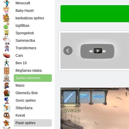
Minecraft
Baby Hazel
karikatūras spēles
Izglītības
Spongebob
Saimniecība
Transformers
Cars
Ben 10
Bēgšanas istaba
Spēles bērniem
Mario
Gliemežu Bob
Sonic spēles
Slēpošana
Kvesti
Flash spēles