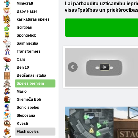
Lai pārbaudītu uzticamību ieprie
Minecraft
visas īpašības un priekšrocības
Baby Hazel
karikatūras spēles
Izglītības
Spongebob
Saimniecība
Transformers
Cars
Ben 10
Bēgšanas istaba
Spēles bērniem
Mario
Gliemežu Bob
Sonic spēles
Slēpošana
Kvesti
Flash spēles