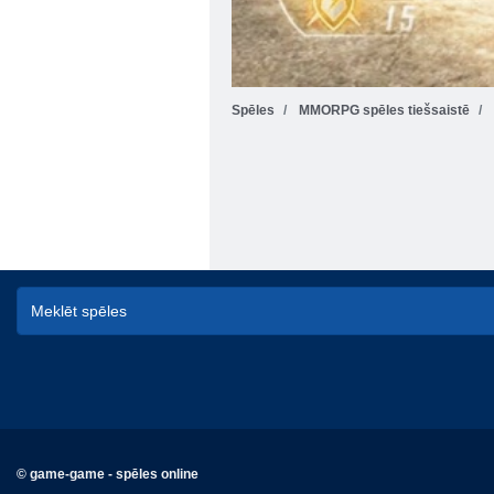
Spēles
MMORPG spēles tiešsaistē
© game-game - spēles online