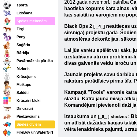
2012.gada novembrī. Īpatnība
Cal
sporta
haotiska kopums kara ainas, viņ
Lidošana
kas saistīti ar varoņiem no pop
Spēles meitenēm
Black
Ops
2
neattiecas uz
[ _4_]
Zirgi
sirsnīga) projektu gadā. Šodie
Pony
atmosfēras dekorācijas, sākot
Saģērbt
Lai jūs varētu spēlēt var sākt, 
Bārbija
uzstādīšana ātri un problēmu-fr
Pavārmāksla pārtika
divas galvenās veidu ieroču un
frizieris
Jaunais projekts savu darbību u
Krāsojums
raksturs parādīsies pirms šīs.
Meikaps
Kampaņā "Tools" varonis katram
Saldēti
slazdu. Katra jaunā misija atklā
Krāsaini bloki
Komandējumi pievienoti daži jau
Dinozauri
Izsaukuma
un
:
Bl
[_6_ ] slodzes
Piedzīvojums
un attīstīt dažādas kaujas takti
Spēles diviem
vētra ienaidnieka pajumti, uzraud
FireBoy un WaterGirl