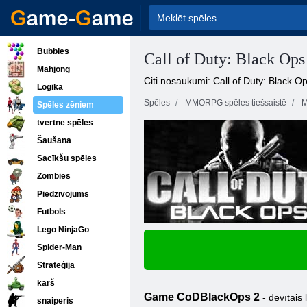
Bubbles
Call of Duty: Black Ops
Mahjong
Citi nosaukumi: Call of Duty: Black O
Loģika
Spēles
MMORPG spēles tiešsaistē
M
Spēles zēniem
tvertne spēles
Šaušana
Sacīkšu spēles
Zombies
Piedzīvojums
Futbols
Lego NinjaGo
Spider-Man
Stratēģija
karš
Game
CoD
Black
Ops
2
- devītais
snaiperis