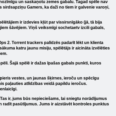
tni nozīmīgu un saskaņotu zemes gabalu. Tagad spēle nav
s sirdsapziņu Gamers, ka daži no tiem ir galvenie varoņi,
ētājiem ir izdevies kļūt par vissirsnīgāko (jā, tā bija
iem šāvējiem. Viņš veiksmīgi sochetaetv izcili gabals,
Ops
2.
Torrent trackers palīdzēs padarīt lēkt un klienta
kuma katru jaunu misiju, spēlētājs ir aicināta izvēlēties
iem.
ēli. Šajā spēlē ir dažas īpašas gabals punkti, kuros
ieris vestes, un jaunas šķirnes, ieroču un spēcīgu
is paļauties atlīdzības veidā papildu ieročus.
nlaicīgi.
 Tas ir, jums būs nepieciešams, lai sniegtu norādījumus
un radīt pasūtījumus. Jums ir aizstāvēt kontroles punktus