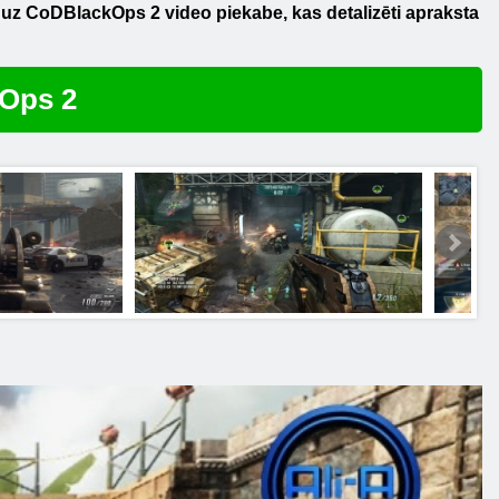
s uz
CoD
Black
Ops
2 video
piekabe, kas detalizēti apraksta
 Ops 2