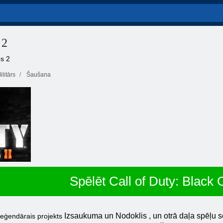
 2
ps 2
ilitārs
Šaušana
Spēlēt Call of Duty: Black 
Izsaukuma
un
Nodoklis
, un otrā daļa spēļu 
 leģendārais projekts