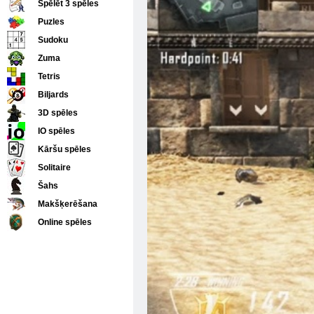
Spēlēt 3 spēles
Puzles
Sudoku
Zuma
Tetris
Biljards
3D spēles
IO spēles
Kāršu spēles
Solitaire
Šahs
Makšķerēšana
Online spēles