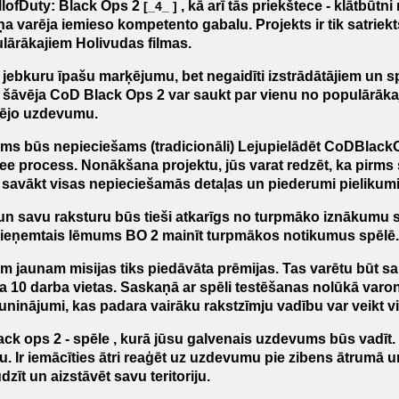
l
of
Duty
:
Black
Ops
2
, kā arī tās priekštece - klātbū
[_4_ ]
a varēja iemieso kompetento gabalu. Projekts ir tik satriekt
ulārākajiem Holivudas filmas.
 jebkuru īpašu marķējumu, bet negaidīti izstrādātājiem un spēl
n šāvēja
CoD
Black
Ops
2 var saukt par vienu no populārākaj
nējo uzdevumu.
jums būs nepieciešams (tradicionāli)
Lejupielādēt
CoD
Black
ee process. Nonākšana projektu, jūs varat redzēt, ka pirms sā
 savākt visas nepieciešamās detaļas un piederumi pielikum
n savu raksturu būs tieši atkarīgs no turpmāko iznākumu sp
 Pieņemtais lēmums
BO
2
mainīt turpmākos notikumus spēlē.
 jaunam misijas tiks piedāvāta prēmijas. Tas varētu būt sap
ja 10 darba vietas. Saskaņā ar spēli testēšanas nolūkā varon
ninājumi, kas padara vairāku rakstzīmju vadību var veikt vie
ack
ops
2 - spēle
, kurā jūsu galvenais uzdevums būs vadīt.
ku. Ir iemācīties ātri reaģēt uz uzdevumu pie zibens ātrumā 
zīt un aizstāvēt savu teritoriju.