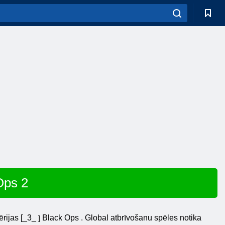
Ops 2
sērijas [_3_
Black
Ops
. Global atbrīvošanu spēles notika
]