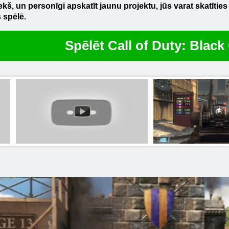
kš, un personīgi apskatīt jaunu projektu, jūs varat skatītie
 spēlē.
Spēlēt Call of Duty: Black