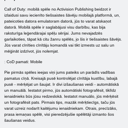
Call of Duty: mobilā spēle no Activision Publishing beidzot ir
izlaidusi savu iecienīto tiešsaistes šāvēju mobilajā platformā, un,
pateicoties datora emulatoram datorā, jūs to varat atskaņot
datorā. Mobilā spēle ir saglabājusi visu darbību, kas bija
raksturīga leģendārajai spēļu sērijai. Jums nevajadzēs
garlaikoties, tāpat kā citu žanru spēlēs, jo šis ir tiešsaistes šāvējs.
Jūs varat cīnīties cīnītāju komandā vai tikt izmests uz salu un
mēģināt izdzīvot, jūs nolemjat.
: CoD pamati: Mobile
Pie pirmās spēles ieejas viņi jums pateiks un parādīs vadības
pamatus cīņā. Kreisajā pusē kontrolējat cīnītāja kustību, labajā
pusē - mērķējat un šaujat. Ir divi izšaušanas veidi - automātiskā
un manuālā. Iestatot pirmo, jūs automātiski fotografēsit, tiklīdz
ienaidnieks būs jūsu redzeslokā. Iestatot manuālo, jūs mērķēsit
un fotografēsit pats. Pirmais tips, mazāk mērķtiecīgs, taču jūs
varat uzreiz nodarīt kaitējumu ienaidniekam. Otrais, precīzāks,
prasa iemaņas spēlē, visi pieredzējušie spēlētāji izmanto šos
šaušanas veidus.