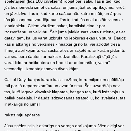
spēlētājiem (līdz 100 cilvēkiem) lidojat pāri salai. Tas ir tad, kad
jūs bez iemesla izmet uz salas, un jums jāatrod aprīkojums, ieroči
un jāizdzīvo. Tas ir, kad karte sašaurinās katru minūti, un ārpus
tās jūs saņemat zaudējumus. Tas ir, kad jūs esat atstāts viens ar
ienaidnieku. Citiem vārdiem sakot, karaliskā cīņa ir par
izdzīvošanu un veiklību. Šeit jums jāieklausās katrā rūcienā, esiet
gatavi tam, ka jūs varat uzbrukt no jebkuras ēkas un stūra. Daudz
kas ir atkarīgs no veiksmes - neatkarīgi no tā, vai atrodat trešā
līmeņa aprīkojumu, vai saskaraties ar raķetēm, ar kurām jādomā,
vai snaipera šauteni ar nakts redzamību. Karaliskajā cīņā jūs
varat lidot ar helikopteru un braukt ar automašīnu, vai arī
vecmodīgi, izmantojot savas divas kājas.
Call of Duty: kaujas karaliskais - režīms, kuru miljoniem spēlētāju
mīl par tā neparedzamību un avantūrismu. Šeit uzvarētājs nav
tas, kurš ieguva visvairāk klapatas, bet gan tas, kurš izdzīvoja un
paliek pēdējais. Ir daudz izdzīvošanas stratēģiju, ko izvēlaties, tas
ir atkarīgs no jums!
rakstzīmju apģērbs
Jūsu spēles stils ir atkarīgs no varoņa aprīkojuma. Vienlaicīgi var