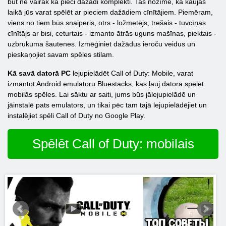
būt ne vairāk kā pieci dažādi komplekti. Tas nozīmē, ka kaujas
laikā jūs varat spēlēt ar pieciem dažādiem cīnītājiem. Piemēram,
viens no tiem būs snaiperis, otrs - ložmetējs, trešais - tuvcīņas
cīnītājs ar bisi, ceturtais - izmanto ātrās uguns mašīnas, piektais -
uzbrukuma šautenes. Izmēģiniet dažādus ieroču veidus un
pieskaņojiet savam spēles stilam.
Kā savā datorā PC
lejupielādēt Call of Duty: Mobile, varat
izmantot Android emulatoru Bluestacks, kas ļauj datorā spēlēt
mobilās spēles. Lai sāktu ar saiti, jums būs jālejupielādē un
jāinstalē pats emulators, un tikai pēc tam tajā lejupielādējiet un
instalējiet spēli Call of Duty no Google Play.
Spēlēt Call of Duty: mobilais