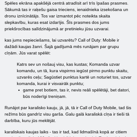
Spēles ekrāna apakšējā centrā atradīsit arī trīs īpašas prasmes.
Sākumā tas ir raķešu gaisa trieciens, ienaidnieka izsekošana un
dronu iznīcinātājs. Tos var izmantot pēc noteikta skaita
slepkavību, kuras esat izdarījis. Šīs prasmes dos jums
priekšrocības salīdzinājumā ar pretinieku jūsu uzvarai.
kas jums nepieciešams, lai uzvarētu? Call of Duty: Mobile ir
dažādi kaujas žanri. Šajā gadījumā mēs runājam par grupu
cīņām. Jūs varat spēlēt:
Katrs sev un nošauj visu, kas kustas; Komanda uzvar
komandu, un tā, kura vispirms iegūst pirmo punktu skaitu,
uzvarēs ceļu; Sagūstiet punktus kartē un noturiet tos, uzvar
komanda, kurai ir visvairāk punktu;
game pret botiem, tas ir, nevis reāli spēlētāji, bet datori,
būs noderīgi treniņam.
Runājot par karalisko kauju, jā, jā, tā ir Call of Duty Mobile, tad šis
režīms būs gandrīz visu garša. Galu galā karaliskā cīņa ir tieši tā
darbība, kuru jūs meklējāt.
karaliskais kaujas laiks - tas ir tad, kad lidmašīnā kopā ar citiem