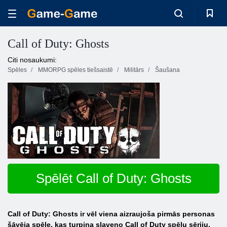
Call of Duty: Ghosts
Citi nosaukumi:
Spēles
MMORPG spēles tiešsaistē
Militārs
Šaušana
Spēlēt Call of Duty: Ghosts
Call of Duty: Ghosts ir vēl viena aizraujoša pirmās personas
šāvēja spēle, kas turpina slaveno Call of Duty spēļu sēriju.