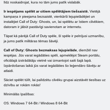
līdz noskaidrojat, kura no tām jums patīk vislabāk.
Ir iespējams spēlēt ar citiem spēlētājiem tiešsaistē.
Vietējā
kampaņa ir pieejama bezsaistē, vienkārši lejupielādējiet un
instalējiet Call of Duty: Ghosts, un, lai spēlētu ar īstiem cilvēkiem,
datoram ir jābūt pastāvīgi savienotam ar internetu.
Tāpat kā pārējā Call of Duty spēle, šī spēle ir pelnījusi uzmanību,
ja jums patīk militāras tēmas šāvēji.
Call of Duty: Ghosts bezmaksas lejupielāde
, diemžēl nav
iespējas. Jūs varat iegādāties spēli, apmeklējot Steam portālu,
oficiālajā izstrādātāju vietnē vai izmantojot saiti šajā lapā.
Izpārdošanas laikā jūs varat iegādāties šo leģendāro šāvēju ar
atlaidi.
Sāciet spēlēt tūlīt, lai palīdzētu cilvēku grupai aizstāvēt tiesības uz
dzīvību ar rokām rokās!
Minimālās īpašības:
OS: Windows 7 64-Bit / Windows 8 64-Bit