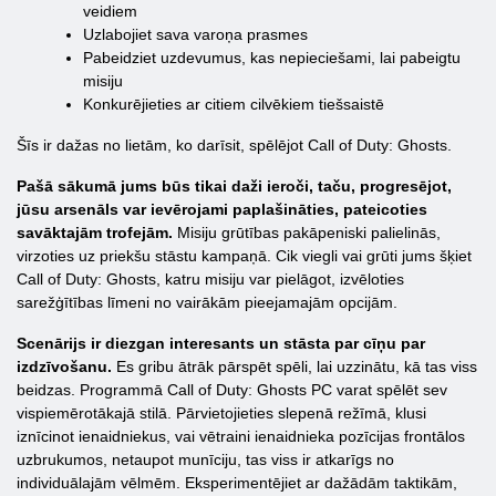
veidiem
Uzlabojiet sava varoņa prasmes
Pabeidziet uzdevumus, kas nepieciešami, lai pabeigtu
misiju
Konkurējieties ar citiem cilvēkiem tiešsaistē
Šīs ir dažas no lietām, ko darīsit, spēlējot Call of Duty: Ghosts.
Pašā sākumā jums būs tikai daži ieroči, taču, progresējot,
jūsu arsenāls var ievērojami paplašināties, pateicoties
savāktajām trofejām.
Misiju grūtības pakāpeniski palielinās,
virzoties uz priekšu stāstu kampaņā. Cik viegli vai grūti jums šķiet
Call of Duty: Ghosts, katru misiju var pielāgot, izvēloties
sarežģītības līmeni no vairākām pieejamajām opcijām.
Scenārijs ir diezgan interesants un stāsta par cīņu par
izdzīvošanu.
Es gribu ātrāk pārspēt spēli, lai uzzinātu, kā tas viss
beidzas. Programmā Call of Duty: Ghosts PC varat spēlēt sev
vispiemērotākajā stilā. Pārvietojieties slepenā režīmā, klusi
iznīcinot ienaidniekus, vai vētraini ienaidnieka pozīcijas frontālos
uzbrukumos, netaupot munīciju, tas viss ir atkarīgs no
individuālajām vēlmēm. Eksperimentējiet ar dažādām taktikām,