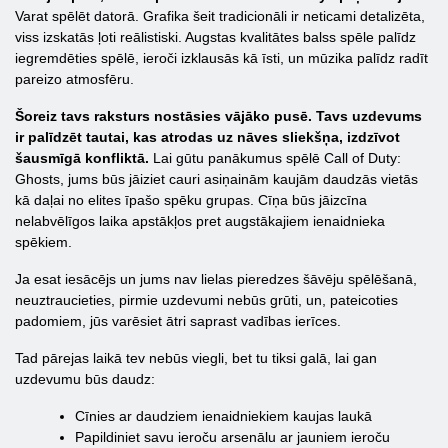
Varat spēlēt datorā. Grafika šeit tradicionāli ir neticami detalizēta,
viss izskatās ļoti reālistiski. Augstas kvalitātes balss spēle palīdz
iegremdēties spēlē, ieroči izklausās kā īsti, un mūzika palīdz radīt
pareizo atmosfēru.
Šoreiz tavs raksturs nostāsies vājāko pusē. Tavs uzdevums
ir palīdzēt tautai, kas atrodas uz nāves sliekšņa, izdzīvot
šausmīgā konfliktā.
Lai gūtu panākumus spēlē Call of Duty:
Ghosts, jums būs jāiziet cauri asiņainām kaujām daudzās vietās
kā daļai no elites īpašo spēku grupas. Cīņa būs jāizcīna
nelabvēlīgos laika apstākļos pret augstākajiem ienaidnieka
spēkiem.
Ja esat iesācējs un jums nav lielas pieredzes šāvēju spēlēšanā,
neuztraucieties, pirmie uzdevumi nebūs grūti, un, pateicoties
padomiem, jūs varēsiet ātri saprast vadības ierīces.
Tad pārejas laikā tev nebūs viegli, bet tu tiksi galā, lai gan
uzdevumu būs daudz:
Cīnies ar daudziem ienaidniekiem kaujas laukā
Papildiniet savu ieroču arsenālu ar jauniem ieroču