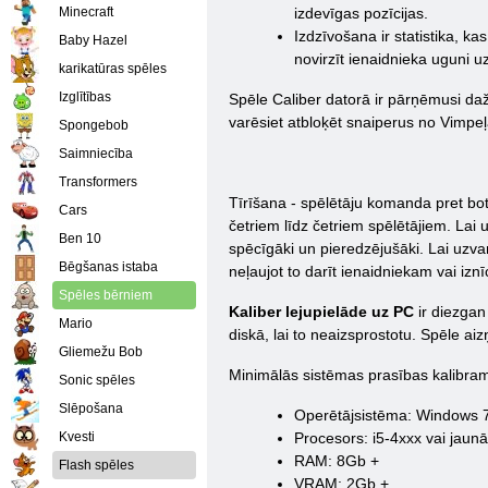
Minecraft
izdevīgas pozīcijas.
Izdzīvošana ir statistika, k
Baby Hazel
novirzīt ienaidnieka uguni u
karikatūras spēles
Izglītības
Spēle Caliber datorā ir pārņēmusi daža
varēsiet atbloķēt snaiperus no Vim
Spongebob
Saimniecība
Transformers
Tīrīšana - spēlētāju komanda pret botie
Cars
četriem līdz četriem spēlētājiem. Lai u
Ben 10
spēcīgāki un pieredzējušāki. Lai uzvar
Bēgšanas istaba
neļaujot to darīt ienaidniekam vai iz
Spēles bērniem
Kaliber lejupielāde uz PC
ir diezgan
Mario
diskā, lai to neaizsprostotu. Spēle ai
Gliemežu Bob
Minimālās sistēmas prasības kalibra
Sonic spēles
Slēpošana
Operētājsistēma: Windows 7 
Kvesti
Procesors: i5-4xxx vai jaun
RAM: 8Gb +
Flash spēles
VRAM: 2Gb +