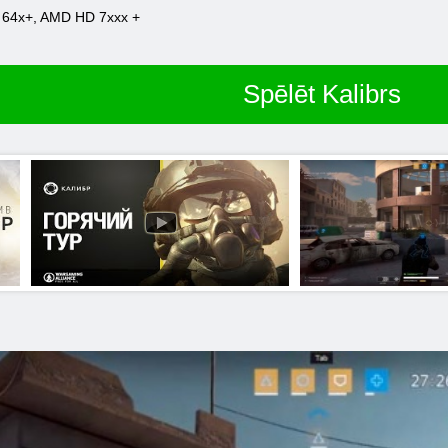
64x+, AMD HD 7xxx +
Spēlēt Kalibrs