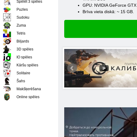
Spēlēt 3 spēles
GPU: NVIDIA GeForce GTX 
Puzles
Brīva vieta diskā: ~ 15 GB.
Sudoku
Zuma
Tetris
Biljards
3D spēles
IO spēles
Kāršu spēles
Solitaire
Šahs
Makšķerēšana
Online spēles