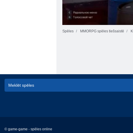
Spēles
MMORPG spēles tiešsaistē
K
© game-game - spēles online