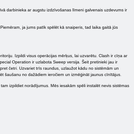
ratīvā darbinieka ar augstu izdzīvošanas līmeni galvenais uzdevums ir
Piemēram, ja jums patīk spēlēt kā snaiperis, tad laika gaitā jūs
itoriju. Izpildi visus operācijas mērķus, lai uzvarētu. Clash ir cīņa ar
ecial Operation ir uzlabota Sweep versija. Šeit pretinieki jau ir
i pret četri. Uzvariet trīs raundus, uzlaužot kādu no sistēmām un
tizēt šaušanu no dažādiem ieročiem un izmēģināt jaunus cīnītājus.
 tam izpildiet norādījumus. Mēs iesakām spēli instalēt nevis sistēmas