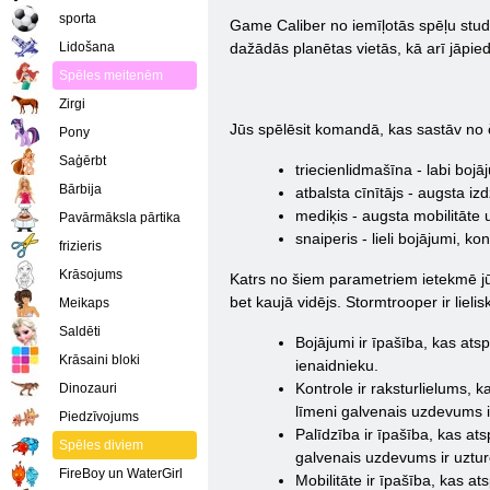
sporta
Game Caliber no iemīļotās spēļu studi
Lidošana
dažādās planētas vietās, kā arī jāpied
Spēles meitenēm
Zirgi
Jūs spēlēsit komandā, kas sastāv no č
Pony
Saģērbt
triecienlidmašīna - labi boj
Bārbija
atbalsta cīnītājs - augsta i
mediķis - augsta mobilitāte
Pavārmāksla pārtika
snaiperis - lieli bojājumi, k
frizieris
Krāsojums
Katrs no šiem parametriem ietekmē jūs
bet kaujā vidējs. Stormtrooper ir lieli
Meikaps
Saldēti
Bojājumi ir īpašība, kas ats
Krāsaini bloki
ienaidnieku.
Kontrole ir raksturlielums, 
Dinozauri
līmeni galvenais uzdevums ir
Piedzīvojums
Palīdzība ir īpašība, kas at
Spēles diviem
galvenais uzdevums ir uztur
FireBoy un WaterGirl
Mobilitāte ir īpašība, kas a