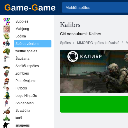
Bubbles
Kalibrs
Mahjong
Citi nosaukumi: Kalibrs
Loģika
Spēles
MMORPG spēles tiešsaistē
M
Spēles zēniem
tvertne spēles
Šaušana
Sacīkšu spēles
Zombies
Piedzīvojums
Futbols
Lego NinjaGo
Spider-Man
Stratēģija
karš
snaiperis