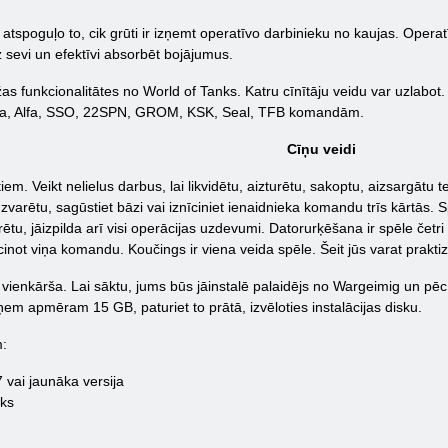
as atspoguļo to, cik grūti ir izņemt operatīvo darbinieku no kaujas. Ope
z sevi un efektīvi absorbēt bojājumus.
s funkcionalitātes no World of Tanks. Katru cīnītāju veidu var uzlabot. 
peļa, Alfa, SSO, 22SPN, GROM, KSK, Seal, TFB komandām.
Cīņu veidi
m. Veikt nelielus darbus, lai likvidētu, aizturētu, sakoptu, aizsargātu ter
zvarētu, sagūstiet bāzi vai iznīciniet ienaidnieka komandu trīs kārtās. Sp
ētu, jāizpilda arī visi operācijas uzdevumi. Datorurķēšana ir spēle četr
nīcinot viņa komandu. Koučings ir viena veida spēle. Šeit jūs varat prak
 vienkārša. Lai sāktu, jums būs jāinstalē palaidējs no Wargeimig un pēc
zņem apmēram 15 GB, paturiet to prātā, izvēloties instalācijas disku.
m:
vai jaunāka versija
āks