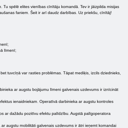
Tu spēlē elites vienības cīnītāju komandā. Tev ir jāizpilda misijas
ušanas faniem. Šeit ir arī daudz darbības. Uz priekšu, cīnītāj!
menī;
mā līmenī;
bet tuvcīņā var rasties problēmas. Tāpat mediķis, izcils dziednieks,
arbinieka ar augstu bojājumu līmeni galvenais uzdevums ir iznīcināt
s efektus ienaidniekam. Operatīvā darbinieka ar augstu kontroles
t tos ar dažādu pozitīvu efektu palīdzību. Augstā palīgoperatora
eka ar augstu mobilitāti galvenais uzdevums ir ātri ieņemt komandai