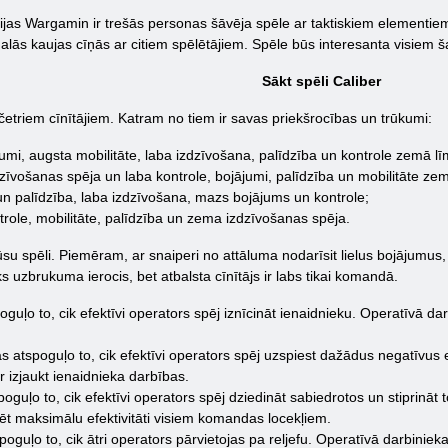
jas Wargamin ir trešās personas šāvēja spēle ar taktiskiem elementiem. 
alās kaujas cīņās ar citiem spēlētājiem. Spēle būs interesanta visiem ša
Sākt spēli Caliber
etriem cīnītājiem. Katram no tiem ir savas priekšrocības un trūkumi:
ājumi, augsta mobilitāte, laba izdzīvošana, palīdzība un kontrole zemā lī
zdzīvošanas spēja un laba kontrole, bojājumi, palīdzība un mobilitāte ze
 un palīdzība, laba izdzīvošana, mazs bojājums un kontrole;
ontrole, mobilitāte, palīdzība un zema izdzīvošanas spēja.
u spēli. Piemēram, ar snaiperi no attāluma nodarīsit lielus bojājumus, 
sks uzbrukuma ierocis, bet atbalsta cīnītājs ir labs tikai komandā.
poguļo to, cik efektīvi operators spēj iznīcināt ienaidnieku. Operatīvā d
kas atspoguļo to, cik efektīvi operators spēj uzspiest dažādus negatīvu
 izjaukt ienaidnieka darbības.
spoguļo to, cik efektīvi operators spēj dziedināt sabiedrotos un stiprinā
ēt maksimālu efektivitāti visiem komandas locekļiem.
tspoguļo to, cik ātri operators pārvietojas pa reljefu. Operatīvā darbini