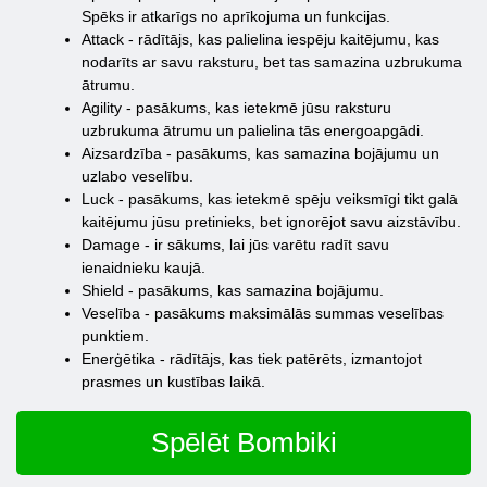
Spēks ir atkarīgs no aprīkojuma un funkcijas.
Attack - rādītājs, kas palielina iespēju kaitējumu, kas
nodarīts ar savu raksturu, bet tas samazina uzbrukuma
ātrumu.
Agility - pasākums, kas ietekmē jūsu raksturu
uzbrukuma ātrumu un palielina tās energoapgādi.
Aizsardzība - pasākums, kas samazina bojājumu un
uzlabo veselību.
Luck - pasākums, kas ietekmē spēju veiksmīgi tikt galā
kaitējumu jūsu pretinieks, bet ignorējot savu aizstāvību.
Damage - ir sākums, lai jūs varētu radīt savu
ienaidnieku kaujā.
Shield - pasākums, kas samazina bojājumu.
Veselība - pasākums maksimālās summas veselības
punktiem.
Enerģētika - rādītājs, kas tiek patērēts, izmantojot
prasmes un kustības laikā.
Spēlēt Bombiki