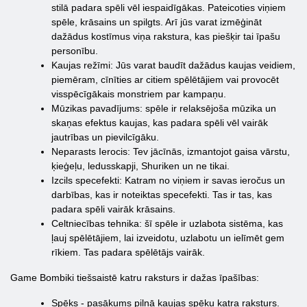
stilā padara spēli vēl iespaidīgākas. Pateicoties viņiem
spēle, krāsains un spilgts. Arī jūs varat izmēģināt
dažādus kostīmus viņa rakstura, kas piešķir tai īpašu
personību.
Kaujas režīmi: Jūs varat baudīt dažādus kaujas veidiem,
piemēram, cīnīties ar citiem spēlētājiem vai provocēt
visspēcīgākais monstriem par kampaņu.
Mūzikas pavadījums: spēle ir relaksējoša mūzika un
skaņas efektus kaujas, kas padara spēli vēl vairāk
jautrības un pievilcīgāku.
Neparasts Ierocis: Tev jācīnās, izmantojot gaisa vārstu,
ķieģeļu, ledusskapji, Shuriken un ne tikai.
Izcils specefekti: Katram no viņiem ir savas ieročus un
darbības, kas ir noteiktas specefekti. Tas ir tas, kas
padara spēli vairāk krāsains.
Celtniecības tehnika: šī spēle ir uzlabota sistēma, kas
ļauj spēlētājiem, lai izveidotu, uzlabotu un ielīmēt gem
rīkiem. Tas padara spēlētājs vairāk.
Game Bombiki tiešsaistē katru raksturs ir dažas īpašības:
Spēks - pasākums pilnā kaujas spēku katra raksturs.