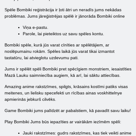
Spēle Bombiki reģistrācija ir ļoti ātri un neradīs jums nekādas
problēmas. Jums jāreģistrējas spēlē ir jānorāda Bombiki online
Viņa e-pastu.
Parole, lai pieteiktos uz savu spēles kontu.
Bombiki spēle, kurā jūs varat cīnīties ar spēlētājiem, ar
noslēpumainu rokām. Spēles laikā jūs varat tikai izmantot
tastatūru, lai atvieglotu uzdevumu pati.
Jums ir spēlēt spēli Bombiki pret spēcīgiem monstriem, iesaistīties
Mazā Lauku saimniecība augiem, kā arī, lai sāktu attiecības.
Amazing anime rakstzīmes, spilgts, krāsains kostīmi patiks visas
meitenes, un lielisku specefekti un rīcības ainas voskhittelnye
apmierinās jebkurš cilvēks.
Game Bombiki jums palīdzēt ar pabalstiem, kā pavadīt savu laiku!
Play Bombiki Jums būs iepazīties ar vairākām iezīmēm spēli:
Jauki rakstzīmes: gudrs rakstzīmes, kas tiek veikti anime