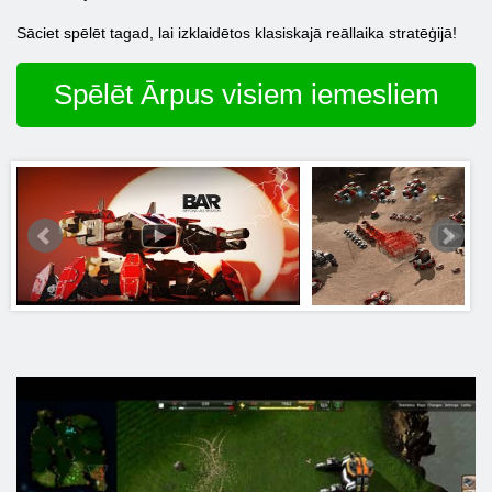
Sāciet spēlēt tagad, lai izklaidētos klasiskajā reāllaika stratēģijā!
Spēlēt Ārpus visiem iemesliem