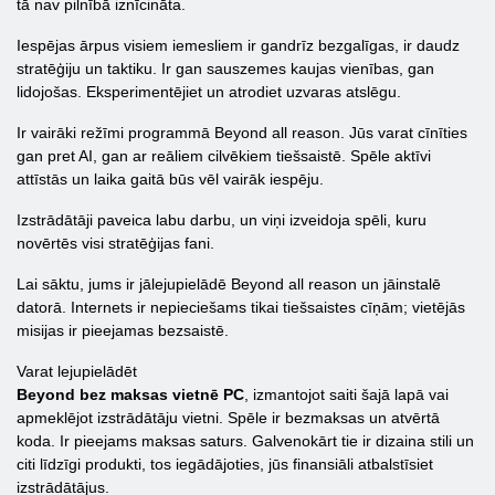
tā nav pilnībā iznīcināta.
Iespējas ārpus visiem iemesliem ir gandrīz bezgalīgas, ir daudz
stratēģiju un taktiku. Ir gan sauszemes kaujas vienības, gan
lidojošas. Eksperimentējiet un atrodiet uzvaras atslēgu.
Ir vairāki režīmi programmā Beyond all reason. Jūs varat cīnīties
gan pret AI, gan ar reāliem cilvēkiem tiešsaistē. Spēle aktīvi
attīstās un laika gaitā būs vēl vairāk iespēju.
Izstrādātāji paveica labu darbu, un viņi izveidoja spēli, kuru
novērtēs visi stratēģijas fani.
Lai sāktu, jums ir jālejupielādē Beyond all reason un jāinstalē
datorā. Internets ir nepieciešams tikai tiešsaistes cīņām; vietējās
misijas ir pieejamas bezsaistē.
Varat lejupielādēt
Beyond bez maksas vietnē PC
, izmantojot saiti šajā lapā vai
apmeklējot izstrādātāju vietni. Spēle ir bezmaksas un atvērtā
koda. Ir pieejams maksas saturs. Galvenokārt tie ir dizaina stili un
citi līdzīgi produkti, tos iegādājoties, jūs finansiāli atbalstīsiet
izstrādātājus.