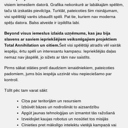
visiem iemesliem datorā. Grafika nekonkurē ar labākajām spēlēm,
taču tā izskatās pievilcīga. Turklāt, pateicoties šim risinājumam,
visi spēlētāji varēs izbaudīt spēli. Pat tie, kuriem nav moderna
spēļu datora. Balss atveide ir izpildīta labi.
Beyond visus iemeslus izlaida uzņēmums, kas jau bija
slavens ar saviem iepriekšējiem veiksmīgajiem projektiem
Total Annihilation un citiem.
Šeit visi spēlētāji atradīs vēl vairāk
iespēju, ērtu spēli un interesantu kampaņu. Iepriekšējās daļas
nemaz nav jāspēlē, jo sižets ar tām nav saistīts.
Pirms sākat stāties pretī daudziem ienaidniekiem, pateicoties
padomiem, jums būs iespēja uzzināt visu nepieciešamo par
kontroli.
Tūlīt pēc tam varat sākt:
Cīņa par teritorijām un resursiem
Izbūvēt bāzes un nodrošināt to aizsardzību
Apgūt jaunas tehnoloģijas un izmantot tās ražošanā
Izveidojiet kaujas robotus un nosūtiet tos misijās
Cīnieties pret mākslīgo intelektu vietējā kampaņā vai