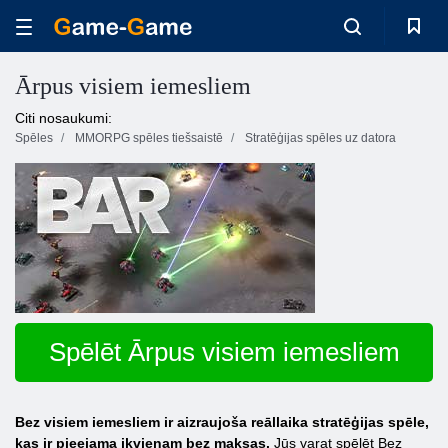
Ārpus visiem iemesliem
Citi nosaukumi:
Spēles
MMORPG spēles tiešsaistē
Stratēģijas spēles uz datora
Spēlēt Ārpus visiem iemesliem
Bez visiem iemesliem ir aizraujoša reāllaika stratēģijas spēle,
kas ir pieejama ikvienam bez maksas.
Jūs varat spēlēt Bez