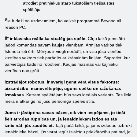
atrodiet pretiniekus starp tūkstošiem tiešsaistes
spēlētāju
Šie ir daži no uzdevumiem, ko veiksit programmā Beyond all
reason PC.
Šī ir klasiska reāllaika stratēģijas spēle.
Cīņu laikā jums ātri
jādod komandas savām kaujas vienībām. Armijas vadība tiek
īstenota ļoti ērti. Mērķus ir viegli norādīt, un visu jūsu vienību
kustības vektors tiek parādīts ar krāsainām līnijām. Saprotiet, kur
pārvietojas kāds no robotiem. Kaujas mašīnas vai kājnieku
vienības nav grūti.
Izstrādājot robotus, ir svarīgi ņemt vērā visus faktorus:
aizsardzību, manevrētspēju, uguns spēku un ražošanas
izmaksas.
Katram spēlētājam būs savs ideālais variants. Tas lielā
mērā ir atkarīgs no jūsu personīgā spēles stila.
Jums ir jāstiprina savas bāzes, cik vien iespējams, jo tieši
šeit atrodas rūpnīcas un, ja ienaidniekam izdosies tās
iznīcināt, jūs zaudēsiet.
Tajā pašā laikā, ja jums izdodas uzbrukt
ienaidnieka bāzei, jūs varat iegūt īslaicīgu priekšrocību pat tad, ja