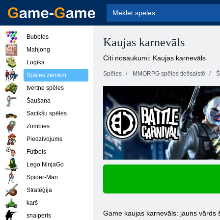
Bubbles
Kaujas karnevāls
Mahjong
Citi nosaukumi: Kaujas karnevāls
Loģika
Spēles
MMORPG spēles tiešsaistē
Š
Spēles zēniem
tvertne spēles
Šaušana
Sacīkšu spēles
Zombies
Piedzīvojums
Futbols
Lego NinjaGo
Spider-Man
Stratēģija
karš
Game kaujas karnevāls: jauns vārds 
snaiperis