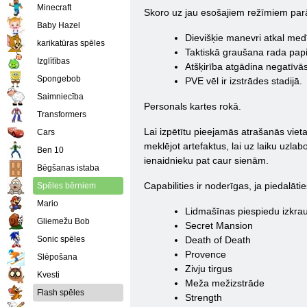
Minecraft
Skoro uz jau esošajiem režīmiem parā
Baby Hazel
Dievišķie manevri atkal med
karikatūras spēles
Taktiskā graušana rada papil
Izglītības
Atšķirība atgādina negatīvās 
Spongebob
PVE vēl ir izstrādes stadijā.
Saimniecība
Personals kartes rokā.
Transformers
Lai izpētītu pieejamās atrašanās vieta
Cars
meklējot artefaktus, lai uz laiku uzl
Ben 10
ienaidnieku pat caur sienām.
Bēgšanas istaba
Capabilities ir noderīgas, ja piedalā
Spēles bērniem
Mario
Lidmašīnas piespiedu izkra
Gliemežu Bob
Secret Mansion
Sonic spēles
Death of Death
Provence
Slēpošana
Zivju tirgus
Kvesti
Meža mežizstrāde
Flash spēles
Strength