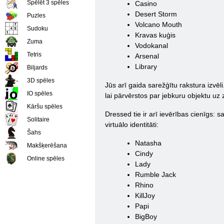
Spēlēt 3 spēles
Casino
Desert Storm
Puzles
Volcano Mouth
Sudoku
Kravas kuģis
Zuma
Vodokanal
Tetris
Arsenal
Library
Biljards
3D spēles
Jūs arī gaida sarežģītu rakstura izvēli
IO spēles
lai pārvērstos par jebkuru objektu uz
Kāršu spēles
Dressed tie ir arī ievērības cienīgs:
Solitaire
virtuālo identitāti:
Šahs
Natasha
Makšķerēšana
Cindy
Online spēles
Lady
Rumble Jack
Rhino
KillJoy
Papi
BigBoy