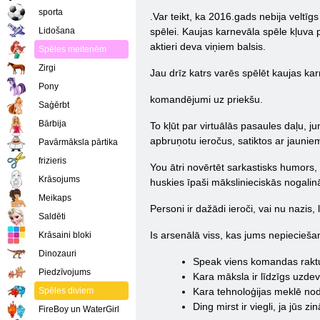
sporta
.Var teikt, ka 2016.gads nebija veltīg
Lidošana
spēlei. Kaujas karnevāla spēle kļuva p
aktieri deva viņiem balsis.
Spēles meitenēm
Zirgi
Jau drīz katrs varēs spēlēt kaujas ka
Pony
komandējumi uz priekšu.
Saģērbt
Bārbija
To kļūt par virtuālās pasaules daļu, 
apbruņotu ieročus, satiktos ar jaunie
Pavārmāksla pārtika
frizieris
You ātri novērtēt sarkastisks humors, 
Krāsojums
huskies īpaši mākslinieciskās nogali
Meikaps
Personi ir dažādi ieroči, vai nu nazis,
Saldēti
Is arsenālā viss, kas jums nepieciešam
Krāsaini bloki
Dinozauri
Speak viens komandas raktuve
Piedzīvojums
Kara māksla ir līdzīgs uzde
Spēles diviem
Kara tehnoloģijas meklē node
Ding mirst ir viegli, ja jūs z
FireBoy un WaterGirl