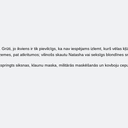
. Grūti, jo ikviens ir tik pievilcīgs, ka nav iespējams izlemt, kurš vēlas 
 zemes, pat atkritumos; vilinošs skautu Natasha vai seksīgs blondīnes sn
 saspringts siksnas, klaunu maska, militārās maskēšanās un kovboju cepur