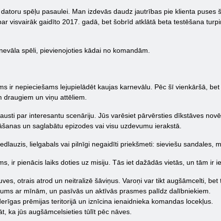
s datoru spēļu pasaulei. Man izdevās daudz jautrības pie klienta puses 
ar visvairāk gaidīto 2017. gadā, bet šobrīd atklātā beta testēšana turpi
rnevāla spēli, pievienojoties kādai no komandām.
jums ir nepieciešams lejupielādēt kaujas karnevālu. Pēc šī vienkāršā, be
m draugiem un viņu attēliem.
austi par interesantu scenāriju. Jūs varēsiet pārvērsties dīkstāves nov
nāšanas un saglabātu epizodes vai visu uzdevumu ierakstā.
 ledlauzis, lielgabals vai pilnīgi negaidīti priekšmeti: sieviešu sandales
s, ir pienācis laiks doties uz misiju. Tās iet dažādās vietās, un tām ir 
s, otrais atrod un neitralizē šāviņus. Varoņi var tikt augšāmcelti, bet t
vums ar mīnām, un pasīvās un aktīvās prasmes palīdz dalībniekiem.
rīgas prēmijas teritorijā un iznīcina ienaidnieka komandas locekļus.
ināt, ka jūs augšāmcelsieties tūlīt pēc nāves.