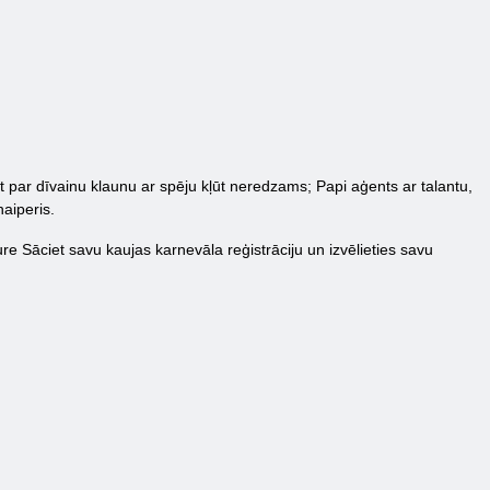
kļūt par dīvainu klaunu ar spēju kļūt neredzams; Papi aģents ar talantu,
aiperis.
e Sāciet savu kaujas karnevāla reģistrāciju un izvēlieties savu