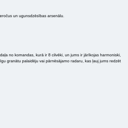
 ieročus un ugunsdzēsības arsenālu.
 daļa no komandas, kurā ir 8 cilvēki, un jums ir jārīkojas harmoniski,
ēcīgu granātu palaidēju vai pārnēsājamo radaru, kas ļauj jums redzēt