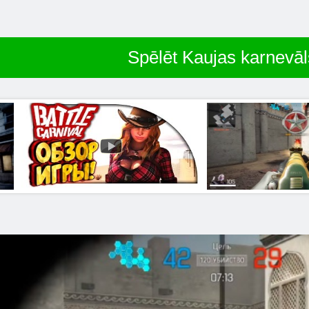
Spēlēt Kaujas karnevāl