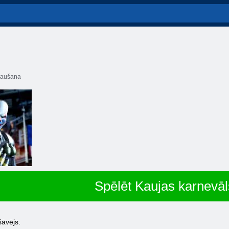
aušana
Spēlēt Kaujas karnevāl
šāvējs.