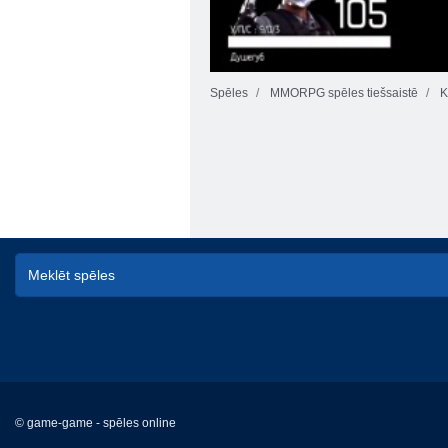
Spēles
MMORPG spēles tiešsaistē
K
© game-game - spēles online