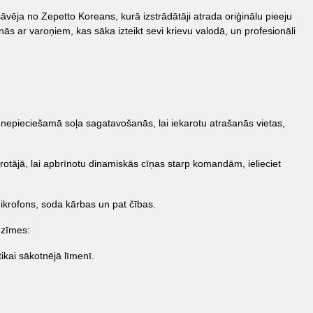
šāvēja no Zepetto Koreans, kurā izstrādātāji atrada oriģinālu pieeju
nās ar varoņiem, kas sāka izteikt sevi krievu valodā, un profesionāli
t nepieciešamā soļa sagatavošanās, lai iekarotu atrašanās vietas,
ērotājā, lai apbrīnotu dinamiskās cīņas starp komandām, ielieciet
, mikrofons, soda kārbas un pat čības.
iezīmes:
ikai sākotnējā līmenī.