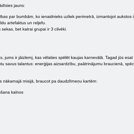
dīsies jauns:
ības par bumbām, ko ienaidnieks uzliek perimetrā, izmantojot aukstos
du artefaktus un reljefu.
sekas, bet katrai grupai ir 3 cilvēki.
s, jums ir jāizlemj, kas vēlaties spēlēt kaujas karnevālā. Tagad jūs esat
abotu savus talantus: enerģijas aizsardzību, paātrinājumu braucienā, sp
ties nākamajā misijā, braucot pa daudzlīmeņu kartēm:
ušana kalnos