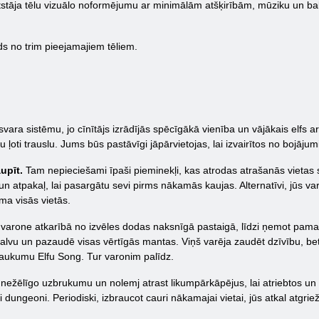
stāja tēlu vizuālo noformējumu ar minimālām atšķirībām, mūziku un balss s
ds no trim pieejamajiem tēliem.
zsvara sistēmu, jo cīnītājs izrādījās spēcīgākā vienība un vājākais el
u ļoti trauslu. Jums būs pastāvīgi jāpārvietojas, lai izvairītos no bojāj
upīt.
Tam nepieciešami īpaši pieminekļi, kas atrodas atrašanās vietas 
 un atpakaļ, lai pasargātu sevi pirms nākamās kaujas. Alternatīvi, jūs v
ama visās vietās.
i varone atkarībā no izvēles dodas naksnīgā pastaigā, līdzi ņemot pam
alvu un pazaudē visas vērtīgās mantas. Viņš varēja zaudēt dzīvību, bet 
aukumu Elfu Song. Tur varonim palīdz.
 nežēlīgo uzbrukumu un nolemj atrast likumpārkāpējus, lai atriebtos un
i dungeoni. Periodiski, izbraucot cauri nākamajai vietai, jūs atkal atgri