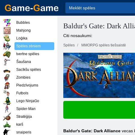
Bubbles
Baldur's Gate: Dark All
Mahjong
Citi nosaukumi:
Loģika
Spēles
MMORPG spēles tiešsaistē
Spēles zēniem
tvertne spēles
Šaušana
Sacīkšu spēles
Zombies
Piedzīvojums
Futbols
Lego NinjaGo
Spider-Man
Stratēģija
karš
Baldur's Gate: Dark Alliance
vecas k
snaiperis