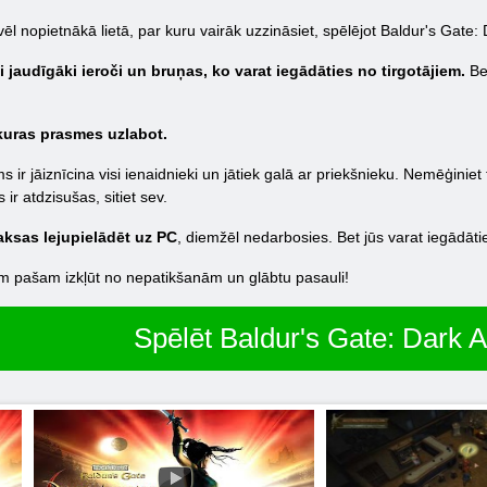
ēl nopietnākā lietā, par kuru vairāk uzzināsiet, spēlējot Baldur's Gate: 
 jaudīgāki ieroči un bruņas, ko varat iegādāties no tirgotājiem.
Bet
 kuras prasmes uzlabot.
 ir jāiznīcina visi ienaidnieki un jātiek galā ar priekšnieku. Nemēģiniet 
 atdzisušas, sitiet sev.
aksas lejupielādēt uz PC
, diemžēl nedarbosies. Bet jūs varat iegādāties
onim pašam izkļūt no nepatikšanām un glābtu pasauli!
Spēlēt Baldur's Gate: Dark A