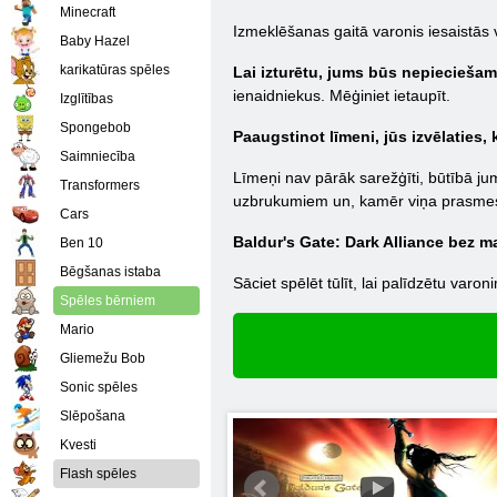
Minecraft
Izmeklēšanas gaitā varonis iesaistās v
Baby Hazel
karikatūras spēles
Lai izturētu, jums būs nepieciešami
ienaidniekus. Mēģiniet ietaupīt.
Izglītības
Spongebob
Paaugstinot līmeni, jūs izvēlaties,
Saimniecība
Līmeņi nav pārāk sarežģīti, būtībā jums
Transformers
uzbrukumiem un, kamēr viņa prasmes ir
Cars
Baldur's Gate: Dark Alliance bez m
Ben 10
Bēgšanas istaba
Sāciet spēlēt tūlīt, lai palīdzētu var
Spēles bērniem
Mario
Gliemežu Bob
Sonic spēles
Slēpošana
Kvesti
Flash spēles