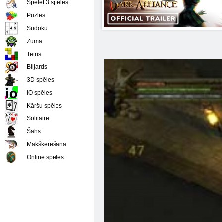
Spēlēt 3 spēles
Puzles
Sudoku
Zuma
Tetris
Biljards
3D spēles
IO spēles
Kāršu spēles
Solitaire
Šahs
Makšķerēšana
Online spēles