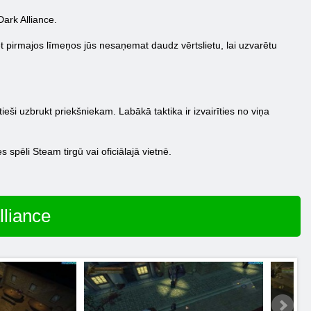
Dark Alliance.
 pirmajos līmeņos jūs nesaņemat daudz vērtslietu, lai uzvarētu
tieši uzbrukt priekšniekam. Labākā taktika ir izvairīties no viņa
 spēli Steam tirgū vai oficiālajā vietnē.
lliance