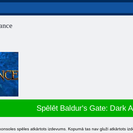
iance
Spēlēt Baldur's Gate: Dark A
onsoles spēles atkārtots izdevums. Kopumā tas nav gluži atkārtots izde