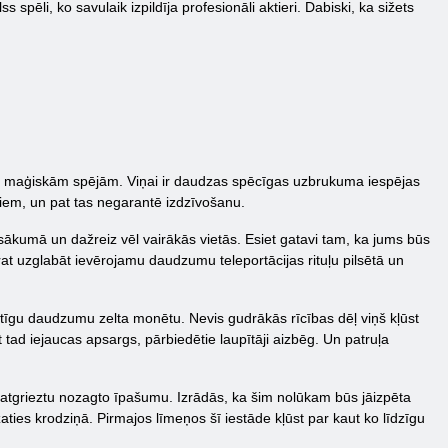
pēli, ko savulaik izpildīja profesionāli aktieri. Dabiski, ka sižets
fs ar maģiskām spējām. Viņai ir daudzas spēcīgas uzbrukuma iespējas
umiem, un pat tas negarantē izdzīvošanu.
sākumā un dažreiz vēl vairākās vietās. Esiet gatavi tam, ka jums būs
arat uzglabāt ievērojamu daudzumu teleportācijas rituļu pilsētā un
atīgu daudzumu zelta monētu. Nevis gudrākās rīcības dēļ viņš kļūst
tad iejaucas apsargs, pārbiedētie laupītāji aizbēg. Un patruļa
 atgrieztu nozagto īpašumu. Izrādās, ka šim nolūkam būs jāizpēta
ežaties krodziņā. Pirmajos līmeņos šī iestāde kļūst par kaut ko līdzīgu