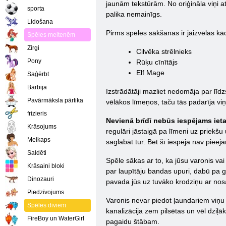
jaunām tekstūrām. No oriģināla viņi at
sporta
palika nemainīgs.
Lidošana
Pirms spēles sākšanas ir jāizvēlas kā
Spēles meitenēm
Zirgi
Cilvēka strēlnieks
Pony
Rūķu cīnītājs
Elf Mage
Saģērbt
Bārbija
Izstrādātāji mazliet nedomāja par līd
Pavārmāksla pārtika
vēlākos līmeņos, taču tās padarīja viņ
frizieris
Nevienā brīdī nebūs iespējams ieta
Krāsojums
regulāri jāstaigā pa līmeni uz priekšu
Meikaps
saglabāt tur. Bet šī iespēja nav pieej
Saldēti
Spēle sākas ar to, ka jūsu varonis va
Krāsaini bloki
par laupītāju bandas upuri, dabū pa g
Dinozauri
pavada jūs uz tuvāko krodziņu ar nos
Piedzīvojums
Varonis nevar piedot ļaundariem viņu
Spēles diviem
kanalizācija zem pilsētas un vēl dziļāk
FireBoy un WaterGirl
pagaidu štābam.