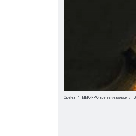
Spēles
MMORPG spēles tiešsaistē
B