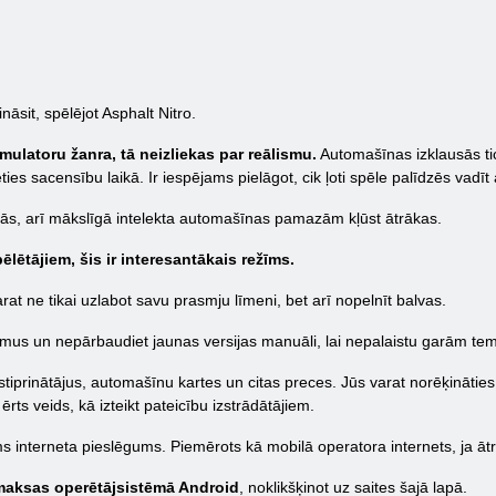
nāsit, spēlējot Asphalt Nitro.
mulatoru žanra, tā neizliekas par reālismu.
Automašīnas izklausās tic
ies sacensību laikā. Ir iespējams pielāgot, cik ļoti spēle palīdzēs vadī
inās, arī mākslīgā intelekta automašīnas pamazām kļūst ātrākas.
ēlētājiem, šis ir interesantākais režīms.
at ne tikai uzlabot savu prasmju līmeni, bet arī nopelnīt balvas.
umus un nepārbaudiet jaunas versijas manuāli, lai nepalaistu garām te
stiprinātājus, automašīnu kartes un citas preces. Jūs varat norēķināti
ērts veids, kā izteikt pateicību izstrādātājiem.
s interneta pieslēgums. Piemērots kā mobilā operatora internets, ja ātru
 maksas operētājsistēmā Android
, noklikšķinot uz saites šajā lapā.