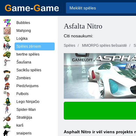
Bubbles
Asfalta Nitro
Mahjong
Citi nosaukumi:
Loģika
Spēles
MMORPG spēles tiešsaistē
S
Spēles zēniem
tvertne spēles
Šaušana
Sacīkšu spēles
Zombies
Piedzīvojums
Futbols
Lego NinjaGo
Spider-Man
Stratēģija
karš
Asphalt Nitro ir vēl viens projekts
snaiperis