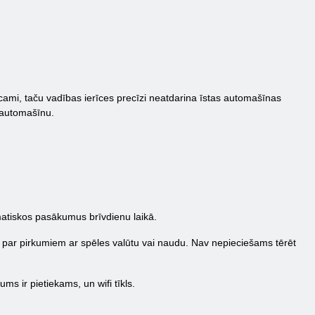
ami, taču vadības ierīces precīzi neatdarina īstas automašīnas
t automašīnu.
matiskos pasākumus brīvdienu laikā.
es par pirkumiem ar spēles valūtu vai naudu. Nav nepieciešams tērēt
ms ir pietiekams, un wifi tīkls.