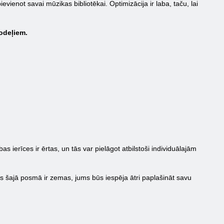
ievienot savai mūzikas bibliotēkai. Optimizācija ir laba, taču, lai
modeļiem.
s ierīces ir ērtas, un tās var pielāgot atbilstoši individuālajām
s šajā posmā ir zemas, jums būs iespēja ātri paplašināt savu