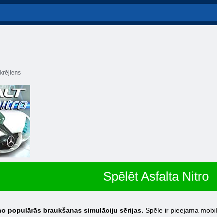
krējiens
Spēlēt Asfalta Nitro
 no populārās braukšanas simulāciju sērijas.
Spēle ir pieejama mobilaj