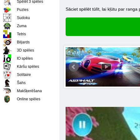
Spēlēt 3 spēles
Sāciet spēlēt tūlīt, lai kļūtu par ran
Puzles
Sudoku
Zuma
Tetris
Biljards
3D spēles
IO spēles
Kāršu spēles
Solitaire
Šahs
Makšķerēšana
Online spēles