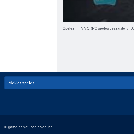
Spēles
MMORPG spēles tiešsaistē
A
© game-game - spēles online