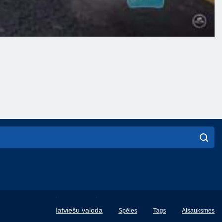
English
latviešu valoda
Spēles
Tags
Atsauksmes