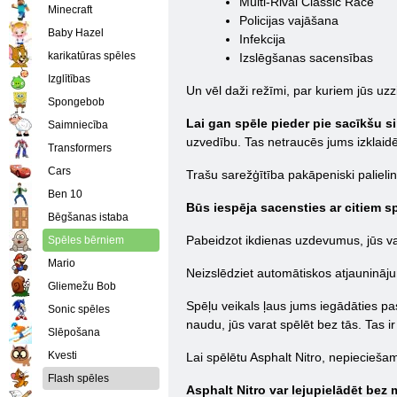
Multi-Rival Classic Race
Minecraft
Policijas vajāšana
Baby Hazel
Infekcija
karikatūras spēles
Izslēgšanas sacensības
Izglītības
Un vēl daži režīmi, par kuriem jūs uzzi
Spongebob
Lai gan spēle pieder pie sacīkšu si
Saimniecība
uzvedību. Tas netraucēs jums izklaidēt
Transformers
Cars
Trašu sarežģītība pakāpeniski paliel
Ben 10
Būs iespēja sacensties ar citiem sp
Bēgšanas istaba
Pabeidzot ikdienas uzdevumus, jūs var
Spēles bērniem
Mario
Neizslēdziet automātiskos atjaunināj
Gliemežu Bob
Spēļu veikals ļaus jums iegādāties pa
Sonic spēles
naudu, jūs varat spēlēt bez tās. Tas ir 
Slēpošana
Kvesti
Lai spēlētu Asphalt Nitro, nepieciešam
Flash spēles
Asphalt Nitro var lejupielādēt bez