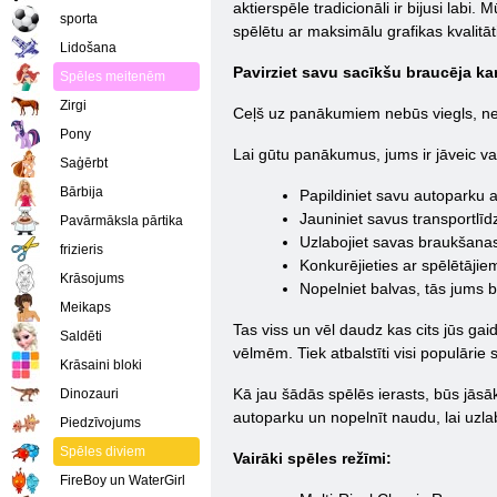
aktierspēle tradicionāli ir bijusi labi.
sporta
spēlētu ar maksimālu grafikas kvalitā
Lidošana
Pavirziet savu sacīkšu braucēja ka
Spēles meitenēm
Zirgi
Ceļš uz panākumiem nebūs viegls, ne v
Pony
Lai gūtu panākumus, jums ir jāveic va
Saģērbt
Bārbija
Papildiniet savu autoparku
Jauniniet savus transportlīdz
Pavārmāksla pārtika
Uzlabojiet savas braukšana
frizieris
Konkurējieties ar spēlētāji
Krāsojums
Nopelniet balvas, tās jums 
Meikaps
Tas viss un vēl daudz kas cits jūs gaid
Saldēti
vēlmēm. Tiek atbalstīti visi populārie
Krāsaini bloki
Kā jau šādās spēlēs ierasts, būs jās
Dinozauri
autoparku un nopelnīt naudu, lai uzl
Piedzīvojums
Spēles diviem
Vairāki spēles režīmi:
FireBoy un WaterGirl