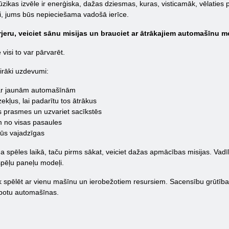
 Mūzikas izvēle ir enerģiska, dažas dziesmas, kuras, visticamāk, vēlaties p
ti, jums būs nepieciešama vadošā ierīce.
rjeru, veiciet sānu misijas un brauciet ar ātrākajiem automašīnu 
isi to var pārvarēt.
irāki uzdevumi:
 ar jaunām automašīnām
ekļus, lai padarītu tos ātrākus
s prasmes un uzvariet sacīkstēs
em no visas pasaules
būs vajadzīgas
a spēles laikā, taču pirms sākat, veiciet dažas apmācības misijas. Vadība
 spēļu paneļu modeļi.
āk spēlēt ar vienu mašīnu un ierobežotiem resursiem. Sacensību grūtība
abotu automašīnas.