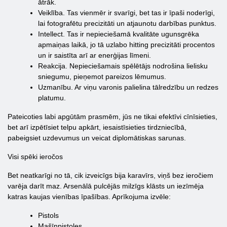
ātrāk.
Veiklība. Tas vienmēr ir svarīgi, bet tas ir īpaši noderīgi,
lai fotografētu precizitāti un atjaunotu darbības punktus.
Intellect. Tas ir nepieciešamā kvalitāte ugunsgrēka
apmaiņas laikā, jo tā uzlabo hitting precizitāti procentos
un ir saistīta arī ar enerģijas līmeni.
Reakcija. Nepieciešamais spēlētājs nodrošina lielisku
sniegumu, pieņemot pareizos lēmumus.
Uzmanību. Ar viņu varonis palielina tālredzību un redzes
platumu.
Pateicoties labi apgūtām prasmēm, jūs ne tikai efektīvi cīnīsieties,
bet arī izpētīsiet telpu apkārt, iesaistīsieties tirdzniecībā,
pabeigsiet uzdevumus un veicat diplomātiskas sarunas.
Visi spēki ieročos
Bet neatkarīgi no tā, cik izveicīgs bija karavīrs, viņš bez ieročiem
varēja darīt maz. Arsenālā pulcējās milzīgs klāsts un iezīmēja
katras kaujas vienības īpašības. Aprīkojuma izvēle:
Pistols
Mašīnpistoles