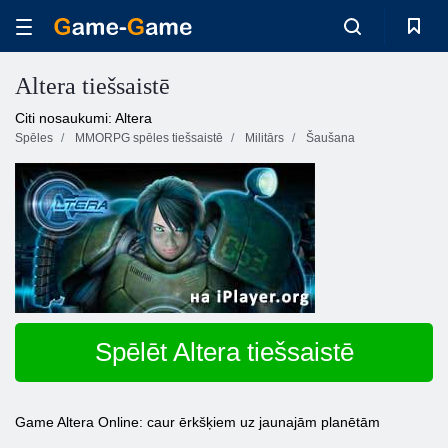
Altera tiešsaistē
Citi nosaukumi: Altera
Spēles
MMORPG spēles tiešsaistē
Militārs
Šaušana
Spēlēt Altera tiešsaistē
Game Altera Online: caur ērkšķiem uz jaunajām planētām