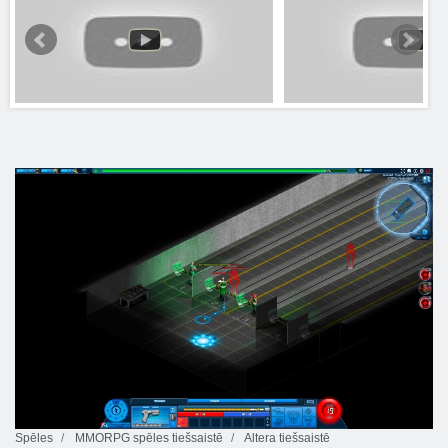
Spēles
MMORPG spēles tiešsaistē
Altera tiešsaistē