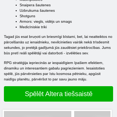
Snaipera šautenes
Uzbrukuma šautenes
Shotguns
Armors: viegls, vidējs un smags
Medicīniskie triki
Tagad jūs esat bruņoti un briesmīgi bīstami, bet, lai neatteiktos no
pārcelšanās uz ienaidnieku, nevilcinieties vairāk nekā trīsdesmit
sekundes, jo pretējā gadījumā jūs zaudēsiet priekšrocības. Jums
būs pretī reāli spēlētāji vai datorboti - izvēlēties sev.
RPG stratēģija iepriecinās ar iespaidīgiem īpašiem efektiem,
dinamiku un interesantiem gabalu pagriezieniem. Iesaistoties
spēlē, jūs pārvērsieties par īstu kosmosa pētnieku, apgūsit
naidīgu planētu, pārvēršot to par savu jauno māju.
Spēlēt Altera tiešsaistē