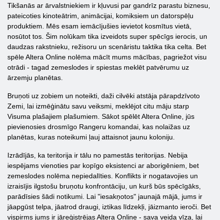
Tikšanās ar ārvalstniekiem ir kļuvusi par gandrīz parastu biznesu,
pateicoties kinoteātrim, animācijai, komiksiem un datorspēļu
produktiem. Mēs esam iemācījušies ievietot kosmītus vietā,
nosūtot tos. Šim nolūkam tika izveidots super spēcīgs ierocis, un
daudzas rakstnieku, režisoru un scenāristu taktika tika celta. Bet
spēle Altera Online nolēma mācīt mums mācības, pagriežot visu
otrādi - tagad zemeslodes ir spiestas meklēt patvērumu uz
ārzemju planētas.
Bruņoti uz zobiem un noteikti, daži cilvēki atstāja pārapdzīvoto
Zemi, lai izmēģinātu savu veiksmi, meklējot citu māju starp
Visuma plašajiem plašumiem. Sākot spēlēt Altera Online, jūs
pievienosies drosmīgo Rangeru komandai, kas nolaižas uz
planētas, kuras noteikumi ļauj attaisnot jaunu koloniju.
Izrādījās, ka teritorija ir tālu no pamestās teritorijas. Nebija
iespējams vienoties par kopīgo eksistenci ar aborigēniem, bet
zemeslodes nolēma nepiedalīties. Konflikts ir nogatavojies un
izraisījis ilgstošu bruņotu konfrontāciju, un kurš būs spēcīgāks,
parādīsies šādi notikumi. Lai "iesakņotos" jaunajā mājā, jums ir
jāapgūst telpa, jāatrod draugi, iztikas līdzekļi, jāizmanto ieroči. Bet
vispirms jums ir jāreģistrējas Altera Online - sava veida vīza, lai