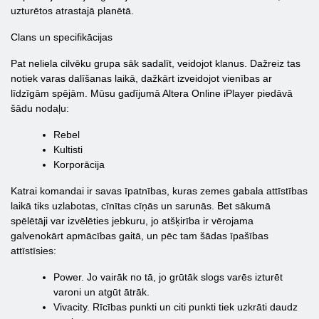
uzturētos atrastajā planētā.
Clans un specifikācijas
Pat neliela cilvēku grupa sāk sadalīt, veidojot klanus. Dažreiz tas
notiek varas dalīšanas laikā, dažkārt izveidojot vienības ar
līdzīgām spējām. Mūsu gadījumā Altera Online iPlayer piedāvā
šādu nodaļu:
Rebel
Kultisti
Korporācija
Katrai komandai ir savas īpatnības, kuras zemes gabala attīstības
laikā tiks uzlabotas, cīnītas cīņās un sarunās. Bet sākumā
spēlētāji var izvēlēties jebkuru, jo atšķirība ir vērojama
galvenokārt apmācības gaitā, un pēc tam šādas īpašības
attīstīsies:
Power. Jo vairāk no tā, jo grūtāk slogs varēs izturēt
varoni un atgūt ātrāk.
Vivacity. Rīcības punkti un citi punkti tiek uzkrāti daudz