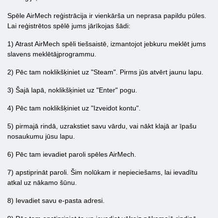
Spēle AirMech reģistrācija ir vienkārša un neprasa papildu pūles.
Lai reģistrētos spēlē jums jārīkojas šādi:
1) Atrast AirMech spēli tiešsaistē, izmantojot jebkuru meklēt jums
slavens meklētājprogrammu.
2) Pēc tam noklikšķiniet uz "Steam". Pirms jūs atvērt jaunu lapu.
3) Šajā lapā, noklikšķiniet uz "Enter" pogu.
4) Pēc tam noklikšķiniet uz "Izveidot kontu".
5) pirmajā rindā, uzrakstiet savu vārdu, vai nākt klajā ar īpašu
nosaukumu jūsu lapu.
6) Pēc tam ievadiet paroli spēles AirMech.
7) apstiprināt paroli. Šim nolūkam ir nepieciešams, lai ievadītu
atkal uz nākamo šūnu.
8) Ievadiet savu e-pasta adresi.