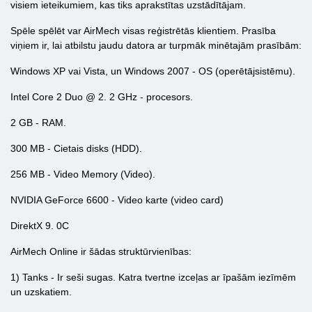
visiem ieteikumiem, kas tiks aprakstītas uzstādītājam.
Spēle spēlēt var AirMech visas reģistrētās klientiem. Prasība
viņiem ir, lai atbilstu jaudu datora ar turpmāk minētajām prasībām:
Windows XP vai Vista, un Windows 2007 - OS (operētājsistēmu).
Intel Core 2 Duo @ 2. 2 GHz - procesors.
2 GB - RAM.
300 MB - Cietais disks (HDD).
256 MB - Video Memory (Video).
NVIDIA GeForce 6600 - Video karte (video card)
DirektX 9. 0C
AirMech Online ir šādas struktūrvienības:
1) Tanks - Ir seši sugas. Katra tvertne izceļas ar īpašām iezīmēm
un uzskatiem.