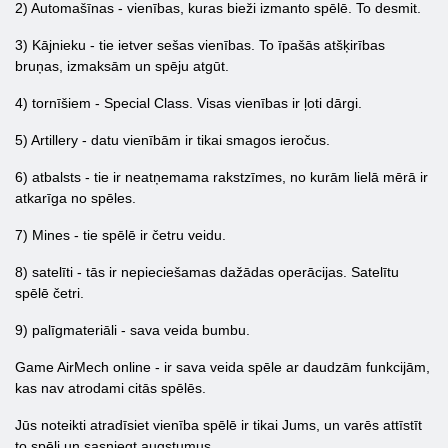
2) Automašīnas - vienības, kuras bieži izmanto spēlē. To desmit.
3) Kājnieku - tie ietver sešas vienības. To īpašās atšķirības
bruņas, izmaksām un spēju atgūt.
4) tornīšiem - Special Class. Visas vienības ir ļoti dārgi.
5) Artillery - datu vienībām ir tikai smagos ieročus.
6) atbalsts - tie ir neatņemama rakstzīmes, no kurām lielā mērā ir
atkarīga no spēles.
7) Mines - tie spēlē ir četru veidu.
8) satelīti - tās ir nepieciešamas dažādas operācijas. Satelītu
spēlē četri.
9) palīgmateriāli - sava veida bumbu.
Game AirMech online - ir sava veida spēle ar daudzām funkcijām,
kas nav atrodami citās spēlēs.
Jūs noteikti atradīsiet vienība spēlē ir tikai Jums, un varēs attīstīt
to spēli un sasniegt augstumus.