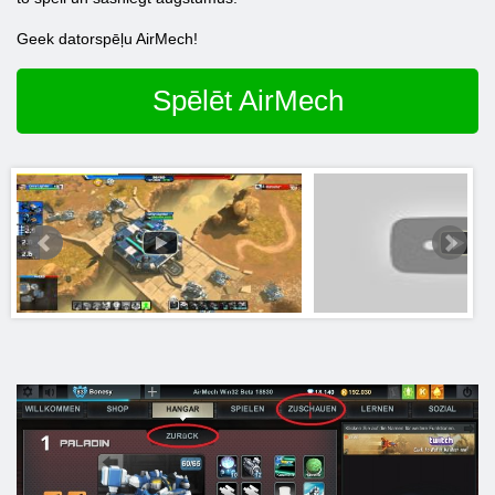
Geek datorspēļu AirMech!
Spēlēt AirMech