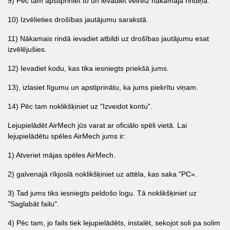
9) Pēc tam apstipriniet to un ievadiet vēlreiz nākamajā rindiņā.
10) Izvēlieties drošības jautājumu sarakstā.
11) Nākamais rindā ievadiet atbildi uz drošības jautājumu esat
izvēlējušies.
12) Ievadiet kodu, kas tika iesniegts priekšā jums.
13), izlasiet līgumu un apstiprinātu, ka jums piekrītu viņam.
14) Pēc tam noklikšķiniet uz "Izveidot kontu".
Lejupielādēt AirMech jūs varat ar oficiālo spēli vietā. Lai
lejupielādētu spēles AirMech jums ir:
1) Atveriet mājas spēles AirMech.
2) galvenajā rīkjoslā noklikšķiniet uz attēla, kas saka "PC».
3) Tad jums tiks iesniegts peldošo logu. Tā noklikšķiniet uz
"Saglabāt failu".
4) Pēc tam, jo ​​fails tiek lejupielādēts, instalēt, sekojot soli pa solim