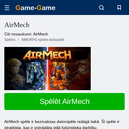
AirMech
Citi nosaukumi: AirMech
Spēles
MMORPG spēles tiešsaistē
Spēlēt AirMech
AirMech spēle ir bezmaksas datorspēle reālajā laikā. Šī spēle ir
stratēģija, kas ir izstrādāta stilā futūristiska darbību.