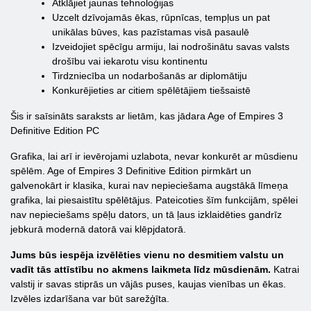
Atklājiet jaunas tehnoloģijas
Uzcelt dzīvojamās ēkas, rūpnīcas, tempļus un pat
unikālas būves, kas pazīstamas visā pasaulē
Izveidojiet spēcīgu armiju, lai nodrošinātu savas valsts
drošību vai iekarotu visu kontinentu
Tirdzniecība un nodarbošanās ar diplomātiju
Konkurējieties ar citiem spēlētājiem tiešsaistē
Šis ir saīsināts saraksts ar lietām, kas jādara Age of Empires 3
Definitive Edition PC
Grafika, lai arī ir ievērojami uzlabota, nevar konkurēt ar mūsdienu
spēlēm. Age of Empires 3 Definitive Edition pirmkārt un
galvenokārt ir klasika, kurai nav nepieciešama augstākā līmeņa
grafika, lai piesaistītu spēlētājus. Pateicoties šīm funkcijām, spēlei
nav nepieciešams spēļu dators, un tā ļaus izklaidēties gandrīz
jebkurā modernā datorā vai klēpjdatorā.
Jums būs iespēja izvēlēties vienu no desmitiem valstu un
vadīt tās attīstību no akmens laikmeta līdz mūsdienām.
Katrai
valstij ir savas stiprās un vājās puses, kaujas vienības un ēkas.
Izvēles izdarīšana var būt sarežģīta.