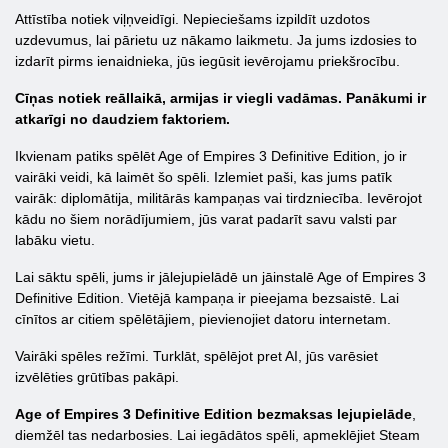
Attīstība notiek viļņveidīgi. Nepieciešams izpildīt uzdotos
uzdevumus, lai pārietu uz nākamo laikmetu. Ja jums izdosies to
izdarīt pirms ienaidnieka, jūs iegūsit ievērojamu priekšrocību.
Cīņas notiek reāllaikā, armijas ir viegli vadāmas. Panākumi ir
atkarīgi no daudziem faktoriem.
Ikvienam patiks spēlēt Age of Empires 3 Definitive Edition, jo ir
vairāki veidi, kā laimēt šo spēli. Izlemiet paši, kas jums patīk
vairāk: diplomātija, militārās kampaņas vai tirdzniecība. Ievērojot
kādu no šiem norādījumiem, jūs varat padarīt savu valsti par
labāku vietu.
Lai sāktu spēli, jums ir jālejupielādē un jāinstalē Age of Empires 3
Definitive Edition. Vietējā kampaņa ir pieejama bezsaistē. Lai
cīnītos ar citiem spēlētājiem, pievienojiet datoru internetam.
Vairāki spēles režīmi. Turklāt, spēlējot pret AI, jūs varēsiet
izvēlēties grūtības pakāpi.
Age of Empires 3 Definitive Edition bezmaksas lejupielāde
,
diemžēl tas nedarbosies. Lai iegādātos spēli, apmeklējiet Steam