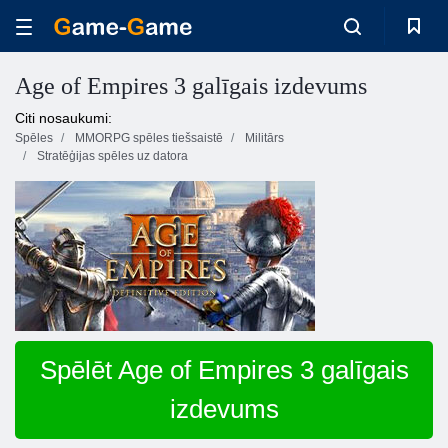
Age of Empires 3 galīgais izdevums
Citi nosaukumi:
Spēles
MMORPG spēles tiešsaistē
Militārs
Stratēģijas spēles uz datora
Spēlēt Age of Empires 3 galīgais
izdevums