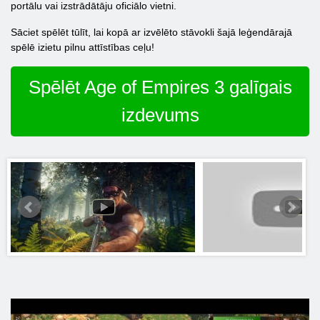
portālu vai izstrādātāju oficiālo vietni.
Sāciet spēlēt tūlīt, lai kopā ar izvēlēto stāvokli šajā leģendārajā
spēlē izietu pilnu attīstības ceļu!
Spēlēt Age of Empires 3 galīgais
izdevums