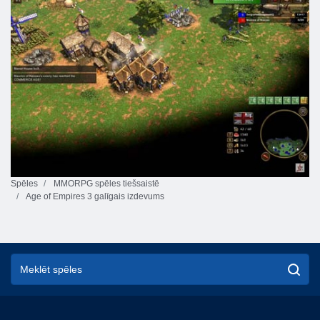
Spēles
MMORPG spēles tiešsaistē
Age of Empires 3 galīgais izdevums