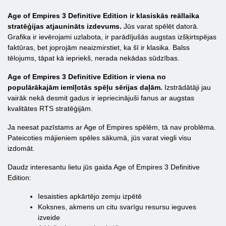
Age of Empires 3 Definitive Edition ir klasiskās reāllaika
stratēģijas atjaunināts izdevums.
Jūs varat spēlēt datorā.
Grafika ir ievērojami uzlabota, ir parādījušās augstas izšķirtspējas
faktūras, bet joprojām neaizmirstiet, ka šī ir klasika. Balss
tēlojums, tāpat kā iepriekš, nerada nekādas sūdzības.
Age of Empires 3 Definitive Edition ir viena no
populārākajām iemīļotās spēļu sērijas daļām.
Izstrādātāji jau
vairāk nekā desmit gadus ir iepriecinājuši fanus ar augstas
kvalitātes RTS stratēģijām.
Ja neesat pazīstams ar Age of Empires spēlēm, tā nav problēma.
Pateicoties mājieniem spēles sākumā, jūs varat viegli visu
izdomāt.
Daudz interesantu lietu jūs gaida Age of Empires 3 Definitive
Edition:
Iesaisties apkārtējo zemju izpētē
Koksnes, akmens un citu svarīgu resursu ieguves
izveide