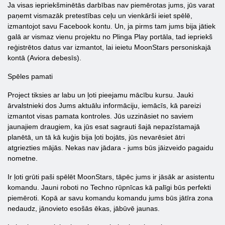
Ja visas iepriekšminētās darbības nav piemērotas jums, jūs varat
paņemt vismazāk pretestības ceļu un vienkārši ieiet spēlē,
izmantojot savu Facebook kontu. Un, ja pirms tam jums bija jātiek
galā ar vismaz vienu projektu no Plinga Play portāla, tad iepriekš
reģistrētos datus var izmantot, lai ieietu MoonStars personiskajā
kontā (Aviora debesīs).
Spēles pamati
Project tiksies ar labu un ļoti pieejamu mācību kursu. Jauki
ārvalstnieki dos Jums aktuālu informāciju, iemācīs, kā pareizi
izmantot visas pamata kontroles. Jūs uzzināsiet no saviem
jaunajiem draugiem, ka jūs esat sagrauti šajā nepazīstamajā
planētā, un tā kā kuģis bija ļoti bojāts, jūs nevarēsiet ātri
atgriezties mājās. Nekas nav jādara - jums būs jāizveido pagaidu
nometne.
Ir ļoti grūti paši spēlēt MoonStars, tāpēc jums ir jāsāk ar asistentu
komandu. Jauni roboti no Techno rūpnīcas kā palīgi būs perfekti
piemēroti. Kopā ar savu komandu komandu jums būs jātīra zona
nedaudz, jānovieto esošās ēkas, jābūvē jaunas.