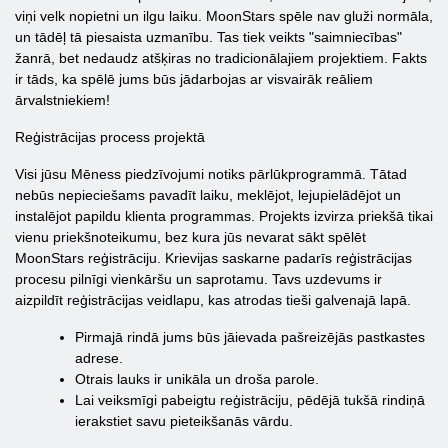
viņi velk nopietni un ilgu laiku. MoonStars spēle nav gluži normāla,
un tādēļ tā piesaista uzmanību. Tas tiek veikts "saimniecības"
žanrā, bet nedaudz atšķiras no tradicionālajiem projektiem. Fakts
ir tāds, ka spēlē jums būs jādarbojas ar visvairāk reāliem
ārvalstniekiem!
Reģistrācijas process projektā
Visi jūsu Mēness piedzīvojumi notiks pārlūkprogrammā. Tātad
nebūs nepieciešams pavadīt laiku, meklējot, lejupielādējot un
instalējot papildu klienta programmas. Projekts izvirza priekšā tikai
vienu priekšnoteikumu, bez kura jūs nevarat sākt spēlēt
MoonStars reģistrāciju. Krievijas saskarne padarīs reģistrācijas
procesu pilnīgi vienkāršu un saprotamu. Tavs uzdevums ir
aizpildīt reģistrācijas veidlapu, kas atrodas tieši galvenajā lapā.
Pirmajā rindā jums būs jāievada pašreizējās pastkastes
adrese.
Otrais lauks ir unikāla un droša parole.
Lai veiksmīgi pabeigtu reģistrāciju, pēdējā tukšā rindiņā
ierakstiet savu pieteikšanās vārdu.