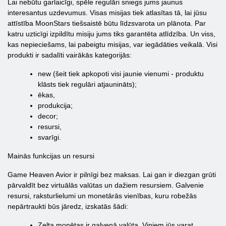
Lai nebūtu garlaicīgi, spēle regulāri sniegs jums jaunus
interesantus uzdevumus. Visas misijas tiek atlasītas tā, lai jūsu
attīstība MoonStars tiešsaistē būtu līdzsvarota un plānota. Par
katru uzticīgi izpildītu misiju jums tiks garantēta atlīdzība. Un viss,
kas nepieciešams, lai pabeigtu misijas, var iegādāties veikalā. Visi
produkti ir sadalīti vairākās kategorijās:
new (šeit tiek apkopoti visi jaunie vienumi - produktu
klāsts tiek regulāri atjaunināts);
ēkas,
produkcija;
decor;
resursi,
svarīgi.
Mainās funkcijas un resursi
Game Heaven Avior ir pilnīgi bez maksas. Lai gan ir diezgan grūti
pārvaldīt bez virtuālās valūtas un dažiem resursiem. Galvenie
resursi, raksturlielumi un monetārās vienības, kuru robežās
nepārtraukti būs jāredz, izskatās šādi:
Zelta monētas ir galvenā valūta. Viņiem jūs varat