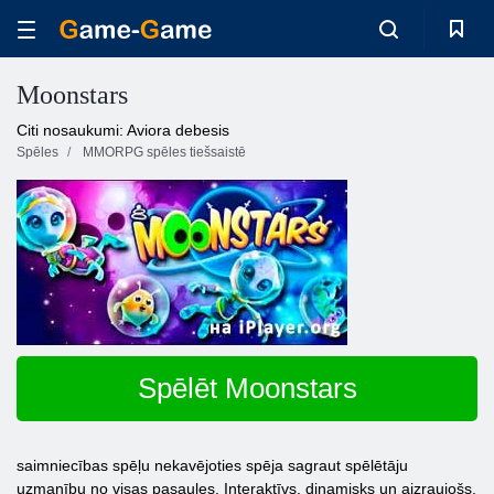
Moonstars
Citi nosaukumi: Aviora debesis
Spēles
MMORPG spēles tiešsaistē
Spēlēt Moonstars
saimniecības spēļu nekavējoties spēja sagraut spēlētāju
uzmanību no visas pasaules. Interaktīvs, dinamisks un aizraujošs,