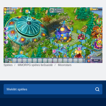
Spēles
MMORPG spēles tiešsaistē
Moonstars