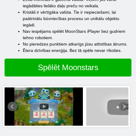
iegādāties lielāko daļu preču no veikala.
Kristāli ir vērtīgāka valūta. Tie ir nepieciešami, lai
paātrinātu būvniecības procesu un unikālu objektu
iegādi.
Nav iespējams spēlēt MoonStars iPlayer bez gudriem
tehno robotiem.
No pieredzes punktiem atkarīgs jūsu attīstības ātrums.
Ētera dzīvības enerģija. Bez tā spēle nevar rīkoties.
Spēlēt Moonstars