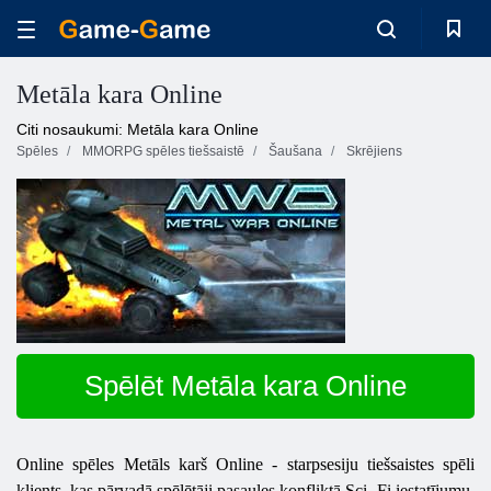
Metāla kara Online
Citi nosaukumi: Metāla kara Online
Spēles
MMORPG spēles tiešsaistē
Šaušana
Skrējiens
Spēlēt Metāla kara Online
Online spēles
Metāls
karš
Online
- starpsesiju tiešsaistes spēli
klients, kas pārvadā spēlētāji pasaules konfliktā Sci- Fi iestatījumu.