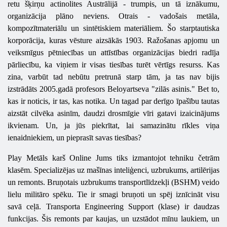
retu šķirņu actinolites Austrālijā - trumpis, un tā iznākumu,
organizācija plāno neviens. Otrais - vadošais metāla,
kompozītmateriālu un sintētiskiem materiāliem. Šo starptautiska
korporācija, kuras vēsture aizsākās 1903. Ražošanas apjomu un
veiksmīgus pētniecības un attīstības organizācijas biedri radīja
pārliecību, ka viņiem ir visas tiesības turēt vērtīgs resurss. Kas
zina, varbūt tad nebūtu pretrunā starp tām, ja tas nav bijis
izstrādāts 2005.gadā profesors Beloyartseva "zilās asinis." Bet to,
kas ir noticis, ir tas, kas notika. Un tagad par derīgo īpašību tautas
aizstāt cilvēka asinīm, daudzi drosmīgie vīri gatavi izaicinājums
ikvienam. Un, ja jūs piekrītat, lai samazinātu rīkles viņa
ienaidniekiem, un pieprasīt savas tiesības?
Play
Metāls
karš
Online
Jums tiks izmantojot tehniku ​​četrām
klasēm. Specializējas uz mašīnas inteliģenci, uzbrukums, artilērijas
un remonts. Bruņotais uzbrukums transportlīdzekļi (BSHM) veido
lielu militāro spēku. Tie ir smagi bruņoti un spēj iznīcināt visu
savā ceļā. Transporta Engineering Support (klase) ir daudzas
funkcijas. Šis remonts par kaujas, un uzstādot mīnu laukiem, un