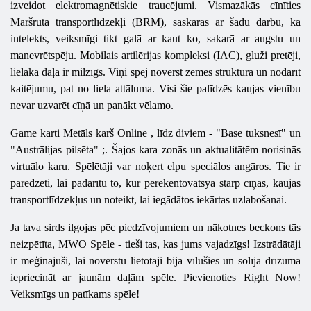
izveidot elektromagnētiskie traucējumi. Vismazākās cīnīties
Maršruta transportlīdzekļi (BRM), saskaras ar šādu darbu, kā
intelekts, veiksmīgi tikt galā ar kaut ko, sakarā ar augstu un
manevrētspēju. Mobilais artilērijas kompleksi (IAC), gluži pretēji,
lielākā daļa ir milzīgs. Viņi spēj novērst zemes struktūra un nodarīt
kaitējumu, pat no liela attāluma. Visi šie palīdzēs kaujas vienību
nevar uzvarēt cīņā un panākt vēlamo.
Game karti
Metāls
karš
Online
, līdz diviem - "Base tuksnesī" un
"Austrālijas pilsēta" ;. Šajos kara zonās un aktualitātēm norisinās
virtuālo karu. Spēlētāji var noķert elpu speciālos angāros. Tie ir
paredzēti, lai padarītu to, kur perekentovatsya starp cīņas, kaujas
transportlīdzekļus un noteikt, lai iegādātos iekārtas uzlabošanai.
Ja tava sirds ilgojas pēc piedzīvojumiem un nākotnes beckons tās
neizpētīta,
MWO
Spēle - tieši tas, kas jums vajadzīgs! Izstrādātāji
ir mēģinājuši, lai novērstu lietotāji bija vīlušies un solīja drīzumā
iepriecināt ar jaunām daļām spēle. Pievienoties Right Now!
Veiksmīgs un patīkams spēle!