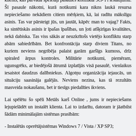
Šī pasaule nākotni, kurā notikumi kara nikns laukā resursa
nepieciešamo nekādiem citiem mērķiem, kā, lai radītu mākslīgu
asinis. Tas var pārsteigt jūs, un jautāt, kāpēc man to vajag? Fakts,
ka sintētiskās asinis ir īpašas īpašības, un ļoti atšķirīgas kvalitātes,
nekā dabiska. Tas viss sākās ar neuzkrītošs vietējo konfliktu starp
abām sabiedrībām. Bet konfrontācija starp diviem Titans, no
kuriem neviens negribēja palaist garām garšīgs kumoss, drīz
spiraled ārpus kontroles. Militārie notikumi, piemēram,
ugunsgrēks, ar biedējošā ātrumā izplatījās visā pasaulē, vienlaikus
iesaistot daudzus dalībniekus. Algotņu organizācija iejaucās, un
situāciju saasināja galējās. Neviens nezina, kas tā rezultāts
masveida nokaušanu, bet ir tiesīgs piedalīties ikviens.
Lai spēlētu šo spēli
Metāls
karš
Online
, jums ir nepieciešams
lejupielādēt un instalēt klienta. Lai to izdarītu, datoram ir jāatbilst
šādām minimālajām sistēmas prasībām:
- Instalētās operētājsistēmas Windows 7 / Vista / XP SP3;