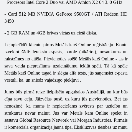
-
Procesors
Intel Core 2 Duo
vai
AMD Athlon X2 64 3. 0
GHz
-
Card
512
MB
NVIDIA GeForce 9500GT / ATI Radeon HD
3450
- 2 GB RAM un 4GB brīvas vietas uz cietā diska.
Lejupielādēt klientu pirms
Metāls
karš
Online
reģistrāciju. Kontu
izveidot šādi: Ierakstu e-pasts, parole (atkārtot), nosaukums un
rakstzīmes no attēla. Pievienoties spēlē
Metāls
karš
Online
- tas ir
sava veida pieprasījums uzaicinājumu iekļūt spēli. Tā kā spēle
Metāls
karš
Online
tagad ir slēgta alfa tests, jūs saņemsiet e-pasta
vēstuli, ka, un sniedz vajadzīgo piekļuvi .
Jums būs pirmā reize lielpilsētu apgabalos Austrālijā, un kur būs
cīņa savu ceļu. Jāizvēlas pusē, uz kuru jūs pievienoties. Bet tas
nenozīmē, ka mums ir nepieciešams zvērests par uzticību un
struktūras nevar mainīt. Jūs
var
Metāls kara Online
spēlēt
in
sastāvu
Global Resource Network
vai
Morgan Industries.
Pirmais
ir komerciāla organizācija jauna tipa. Ekskluzīvas tiesības uz mīnu